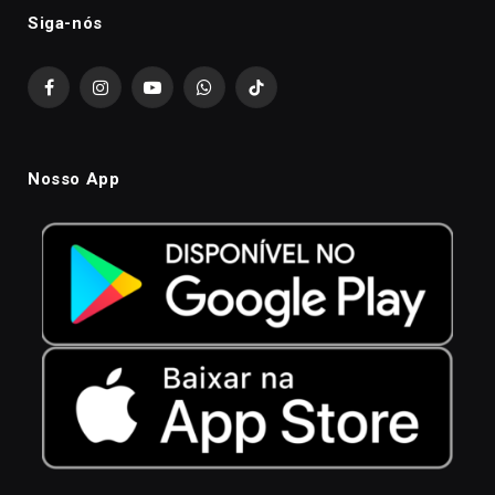
Siga-nós
Facebook
Instagram
YouTube
WhatsApp
TikTok
Nosso App