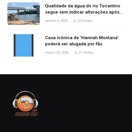
Qualidade da água do rio Tocantins
segue sem indicar alterações após
desabamento da ponte entre MA e
janeiro 4, 2025
22
Visitas
TO, afirma ANA
Casa icônica de ‘Hannah Montana’
poderá ser alugada por fãs
março 25, 2026
21
Visitas