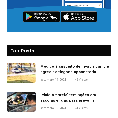
Top Posts
Médico é suspeito de invadir carro e
agredir delegado aposentado
durante confusão no trânsito
setembro 19, 2024
42
Visitas
‘Maio Amarelo’ tem ações em
escolas e ruas para prevenir
acidentes no trânsito no AP
setembro 16, 2024
24
Visitas