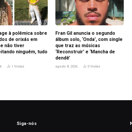
eage à polêmica sobre
Fran Gil anuncia o segundo
idos de orixás em
álbum solo, ‘Onda’, com single
e não tiver
que traz as músicas
itando ninguém, tudo
‘Reconstruir’ e ‘Mancha de
dendê’
6
1
Visitas
agosto 8, 2026
0
Visitas
Siga-nós