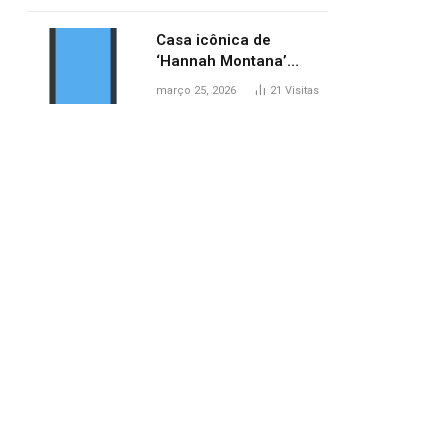
ponte entre MA e TO,
afirma ANA
Casa icônica de
‘Hannah Montana’
poderá ser alugada por
março 25, 2026
21
Visitas
fãs
pp