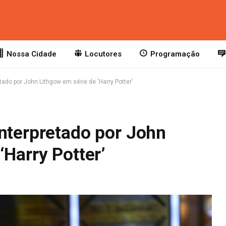
Nossa Cidade
Locutores
Programação
tado por John Lithgow em série de ‘Harry Potter’
interpretado por John
‘Harry Potter’