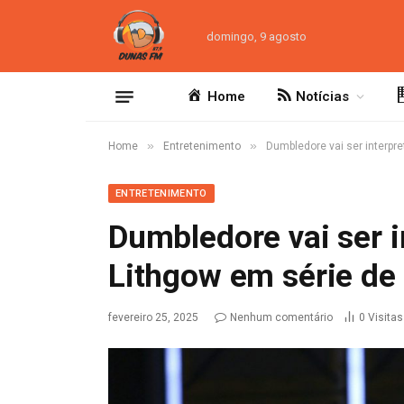
domingo, 9 agosto
Home
Notícias
»
»
Home
Entretenimento
Dumbledore vai ser interpre
ENTRETENIMENTO
Dumbledore vai ser 
Lithgow em série de 
fevereiro 25, 2025
Nenhum comentário
0
Visitas