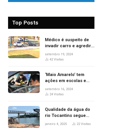
Top Posts
Médico é suspeito de
invadir carro e agredir
delegado aposentado
setembro 19, 2024
durante confusão no
42
Visitas
trânsito
‘Maio Amarelo’ tem
ações em escolas e
ruas para prevenir
setembro 16, 2024
acidentes no trânsito
24
Visitas
no AP
Qualidade da água do
rio Tocantins segue
sem indicar alterações
janeiro 4, 2025
22
Visitas
após desabamento da