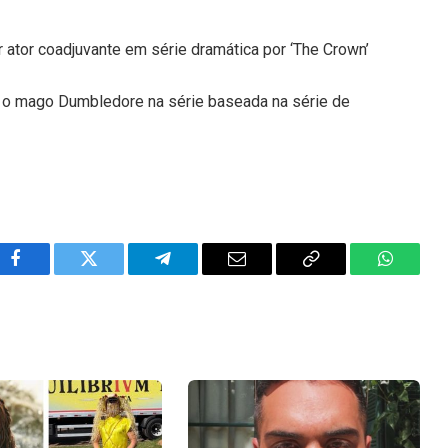
tor coadjuvante em série dramática por ‘The Crown’
ar o mago Dumbledore na série baseada na série de
Facebook
Twitter
Telegram
Email
Copy
WhatsA
Link