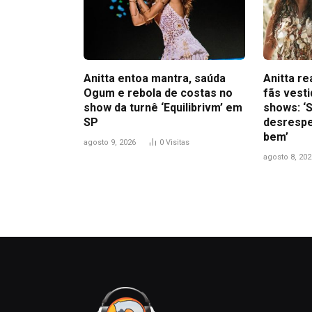
Anitta entoa mantra, saúda
Anitta r
Ogum e rebola de costas no
fãs vest
show da turnê ‘Equilibrivm’ em
shows: ‘S
SP
desrespe
bem’
agosto 9, 2026
0
Visitas
agosto 8, 202