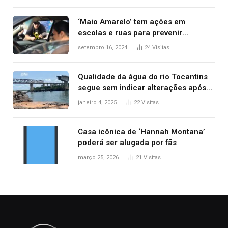
‘Maio Amarelo’ tem ações em
escolas e ruas para prevenir
acidentes no trânsito no AP
setembro 16, 2024
24
Visitas
Qualidade da água do rio Tocantins
segue sem indicar alterações após
desabamento da ponte entre MA e
janeiro 4, 2025
22
Visitas
TO, afirma ANA
Casa icônica de ‘Hannah Montana’
poderá ser alugada por fãs
março 25, 2026
21
Visitas