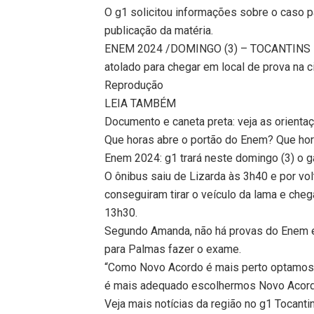
O g1 solicitou informações sobre o caso pa
publicação da matéria.
ENEM 2024 /DOMINGO (3) – TOCANTINS – 
atolado para chegar em local de prova na
Reprodução
LEIA TAMBÉM
Documento e caneta preta: veja as orienta
Que horas abre o portão do Enem? Que ho
Enem 2024: g1 trará neste domingo (3) o gab
O ônibus saiu de Lizarda às 3h40 e por vo
conseguiram tirar o veículo da lama e ch
13h30.
Segundo Amanda, não há provas do Enem e
para Palmas fazer o exame.
“Como Novo Acordo é mais perto optamos p
é mais adequado escolhermos Novo Acordo
Veja mais notícias da região no g1 Tocanti