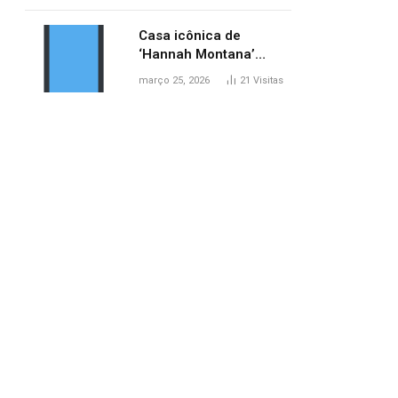
ponte entre MA e TO,
afirma ANA
Casa icônica de
‘Hannah Montana’
poderá ser alugada por
março 25, 2026
21
Visitas
fãs