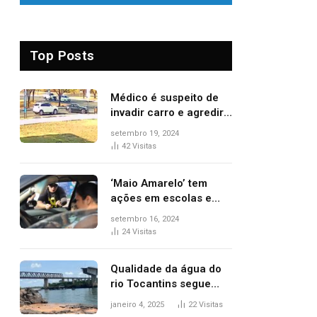
Top Posts
Médico é suspeito de
invadir carro e agredir
delegado aposentado
setembro 19, 2024
durante confusão no
42
Visitas
trânsito
‘Maio Amarelo’ tem
ações em escolas e
ruas para prevenir
setembro 16, 2024
acidentes no trânsito
24
Visitas
no AP
Qualidade da água do
rio Tocantins segue
sem indicar alterações
janeiro 4, 2025
22
Visitas
após desabamento da