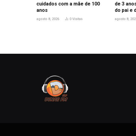
cuidados com a mãe de 100
de 3 anos
anos
do pai e
agosto 8, 2026
0
Visitas
agosto 8, 202