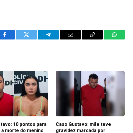
Facebook
Twitter
Telegram
Email
Copy
WhatsA
Link
tavo: 10 pontos para
Caso Gustavo: mãe teve
 a morte do menino
gravidez marcada por