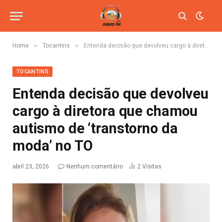
»
»
Home
Tocantins
Entenda decisão que devolveu cargo à diretora que chamou autismo de ‘transtorno da moda’ no TO
TOCANTINS
Entenda decisão que devolveu
cargo à diretora que chamou
autismo de ‘transtorno da
moda’ no TO
abril 23, 2026
Nenhum comentário
2
Visitas