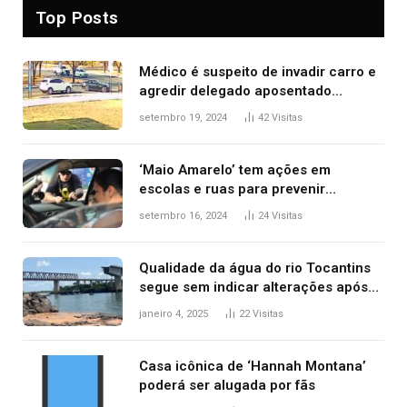
Top Posts
Médico é suspeito de invadir carro e
agredir delegado aposentado
durante confusão no trânsito
setembro 19, 2024
42
Visitas
‘Maio Amarelo’ tem ações em
escolas e ruas para prevenir
acidentes no trânsito no AP
setembro 16, 2024
24
Visitas
Qualidade da água do rio Tocantins
segue sem indicar alterações após
desabamento da ponte entre MA e
janeiro 4, 2025
22
Visitas
TO, afirma ANA
Casa icônica de ‘Hannah Montana’
poderá ser alugada por fãs