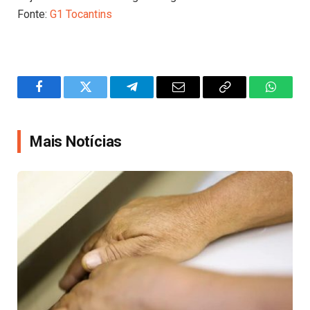
Fonte:
G1 Tocantins
Facebook
Twitter
Telegram
Email
Copy
WhatsA
Link
Mais Notícias