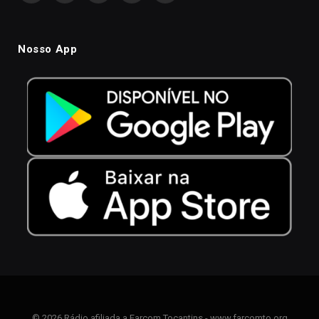
Nosso App
© 2026 Rádio afiliada a Farcom Tocantins - www.farcomto.org