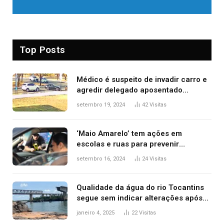
Top Posts
Médico é suspeito de invadir carro e
agredir delegado aposentado
durante confusão no trânsito
setembro 19, 2024
42
Visitas
‘Maio Amarelo’ tem ações em
escolas e ruas para prevenir
acidentes no trânsito no AP
setembro 16, 2024
24
Visitas
Qualidade da água do rio Tocantins
segue sem indicar alterações após
desabamento da ponte entre MA e
janeiro 4, 2025
22
Visitas
TO, afirma ANA