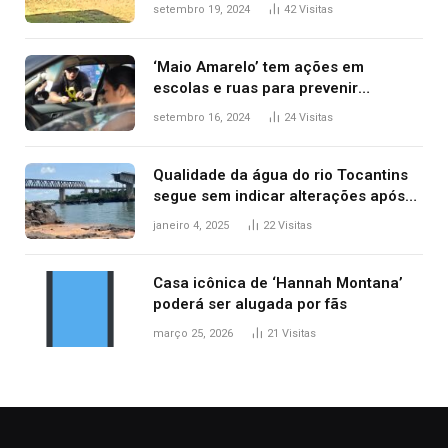
durante confusão no trânsito
setembro 19, 2024
42
Visitas
‘Maio Amarelo’ tem ações em
escolas e ruas para prevenir
acidentes no trânsito no AP
setembro 16, 2024
24
Visitas
Qualidade da água do rio Tocantins
segue sem indicar alterações após
desabamento da ponte entre MA e
janeiro 4, 2025
22
Visitas
TO, afirma ANA
Casa icônica de ‘Hannah Montana’
poderá ser alugada por fãs
março 25, 2026
21
Visitas