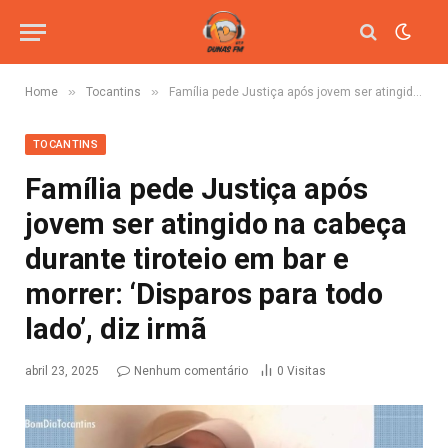
»
»
Home
Tocantins
Família pede Justiça após jovem ser atingido na cabeça durante tiroteio em bar e morrer: ‘Disparos para todo lado’, diz irmã
TOCANTINS
Família pede Justiça após
jovem ser atingido na cabeça
durante tiroteio em bar e
morrer: ‘Disparos para todo
lado’, diz irmã
abril 23, 2025
Nenhum comentário
0
Visitas