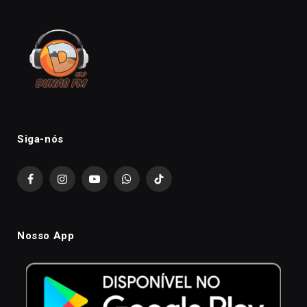
Siga-nós
Facebook
Instagram
YouTube
WhatsApp
TikTok
Nosso App