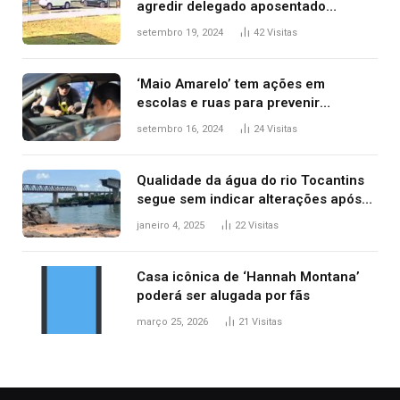
agredir delegado aposentado
durante confusão no trânsito
setembro 19, 2024
42
Visitas
‘Maio Amarelo’ tem ações em
escolas e ruas para prevenir
acidentes no trânsito no AP
setembro 16, 2024
24
Visitas
Qualidade da água do rio Tocantins
segue sem indicar alterações após
desabamento da ponte entre MA e
janeiro 4, 2025
22
Visitas
TO, afirma ANA
Casa icônica de ‘Hannah Montana’
poderá ser alugada por fãs
março 25, 2026
21
Visitas