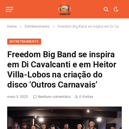
»
»
Home
Entretenimento
Freedom Big Band se inspira em Di Cavalcanti e em Heitor Villa-Lobos na criação do disco ‘Outros Carnavais’
ENTRETENIMENTO
Freedom Big Band se inspira
em Di Cavalcanti e em Heitor
Villa-Lobos na criação do
disco ‘Outros Carnavais’
maio 3, 2025
Nenhum comentário
0
Visitas