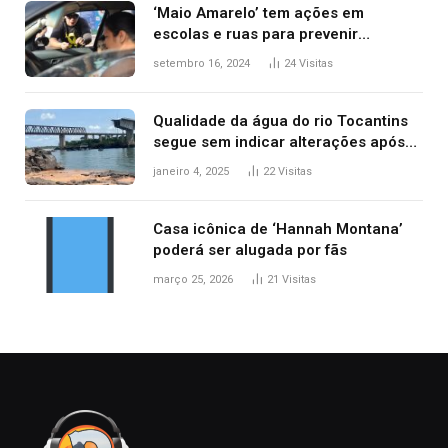
‘Maio Amarelo’ tem ações em
escolas e ruas para prevenir
acidentes no trânsito no AP
setembro 16, 2024
24
Visitas
Qualidade da água do rio Tocantins
segue sem indicar alterações após
desabamento da ponte entre MA e
janeiro 4, 2025
22
Visitas
TO, afirma ANA
Casa icônica de ‘Hannah Montana’
poderá ser alugada por fãs
março 25, 2026
21
Visitas