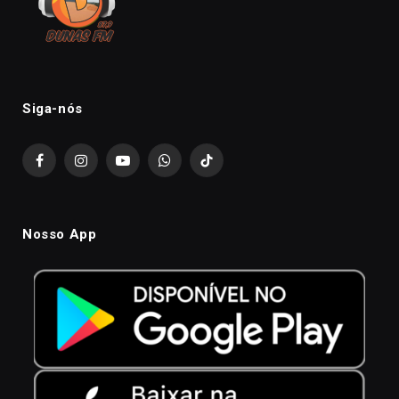
Siga-nós
Facebook
Instagram
YouTube
WhatsApp
TikTok
Nosso App