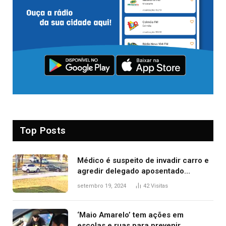
Top Posts
Médico é suspeito de invadir carro e
agredir delegado aposentado
durante confusão no trânsito
setembro 19, 2024
42
Visitas
‘Maio Amarelo’ tem ações em
escolas e ruas para prevenir