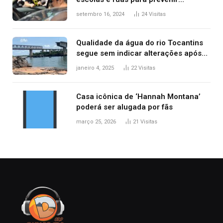
acidentes no trânsito no AP
setembro 16, 2024
24
Visitas
Qualidade da água do rio Tocantins
segue sem indicar alterações após
desabamento da ponte entre MA e
janeiro 4, 2025
22
Visitas
TO, afirma ANA
Casa icônica de ‘Hannah Montana’
poderá ser alugada por fãs
março 25, 2026
21
Visitas