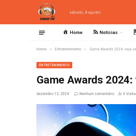
sábado, 8 agosto
Home
Notícias
»
»
Home
Entretenimento
Game Awards 2024: veja v
ENTRETENIMENTO
Game Awards 2024: 
dezembro 13, 2024
Nenhum comentário
0
Visit