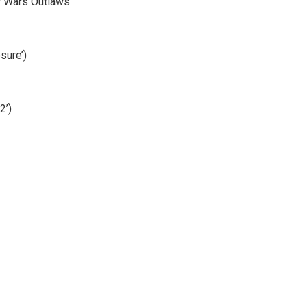
r Wars Outlaws’
sure’)
2’)