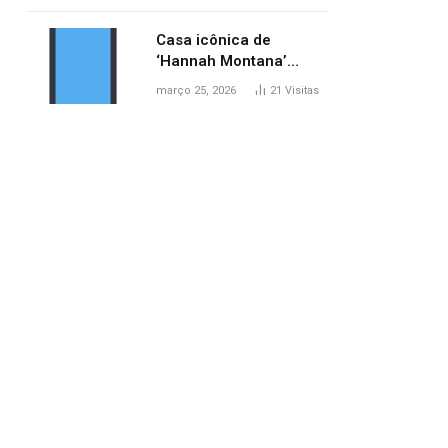
ponte entre MA e TO,
afirma ANA
Casa icônica de
‘Hannah Montana’
poderá ser alugada por
março 25, 2026
21
Visitas
fãs