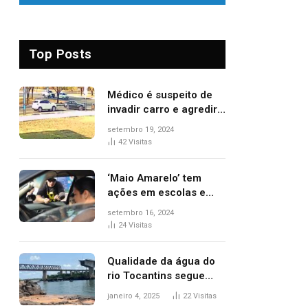
Top Posts
Médico é suspeito de
invadir carro e agredir
delegado aposentado
setembro 19, 2024
durante confusão no
42
Visitas
trânsito
‘Maio Amarelo’ tem
ações em escolas e
ruas para prevenir
setembro 16, 2024
acidentes no trânsito
24
Visitas
no AP
Qualidade da água do
rio Tocantins segue
sem indicar alterações
janeiro 4, 2025
22
Visitas
após desabamento da