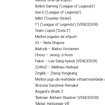
Melhor time de eSport
Bilibili Gaming (‘League of Legends’)
Gen.G (‘League of Legends’)
NAVI (‘Counter-Strike’)
T1 (‘League of Legends’) (VENCEDOR)
Team Liquid (‘Dota 2’)
Melhor jogador de eSport
33 – Neta Shapira
Aleksib – Aleksi Virolainen
Chovy – Jeong Ji-hoon
Faker – Lee Sang-hyeok (VENCEDOR)
ZyWoO – Mathieu Herbaut
ZmjjKk – Zheng Yongkang
Melhor jogo de realidade virtual/realidad
‘Arizona Sunshine Remake’
‘Asgard’s Wrath 2’
‘Batman: Arkham Shadow’ (VENCEDOR)
‘Metal: Hellsinger VR’