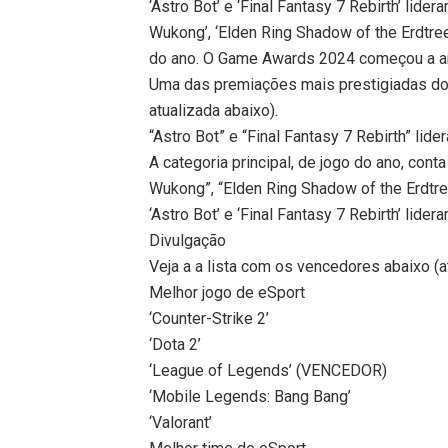
‘Astro Bot’ e ‘Final Fantasy 7 Rebirth’ lider
Wukong’, ‘Elden Ring Shadow of the Erdtre
do ano. O Game Awards 2024 começou a anun
Uma das premiações mais prestigiadas do
atualizada abaixo).
“Astro Bot” e “Final Fantasy 7 Rebirth” li
A categoria principal, de jogo do ano, con
Wukong”, “Elden Ring Shadow of the Erdtre
‘Astro Bot’ e ‘Final Fantasy 7 Rebirth’ li
Divulgação
Veja a a lista com os vencedores abaixo (a
Melhor jogo de eSport
‘Counter-Strike 2’
‘Dota 2’
‘League of Legends’ (VENCEDOR)
‘Mobile Legends: Bang Bang’
‘Valorant’