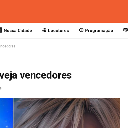
Nossa Cidade
Locutores
Programação
encedores
veja vencedores
as