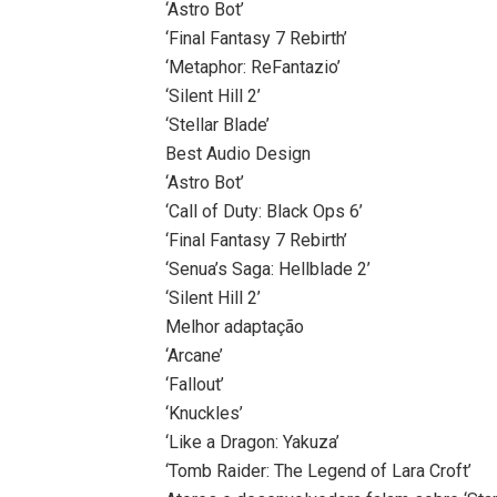
‘Astro Bot’
‘Final Fantasy 7 Rebirth’
‘Metaphor: ReFantazio’
‘Silent Hill 2’
‘Stellar Blade’
Best Audio Design
‘Astro Bot’
‘Call of Duty: Black Ops 6’
‘Final Fantasy 7 Rebirth’
‘Senua’s Saga: Hellblade 2’
‘Silent Hill 2’
Melhor adaptação
‘Arcane’
‘Fallout’
‘Knuckles’
‘Like a Dragon: Yakuza’
‘Tomb Raider: The Legend of Lara Croft’