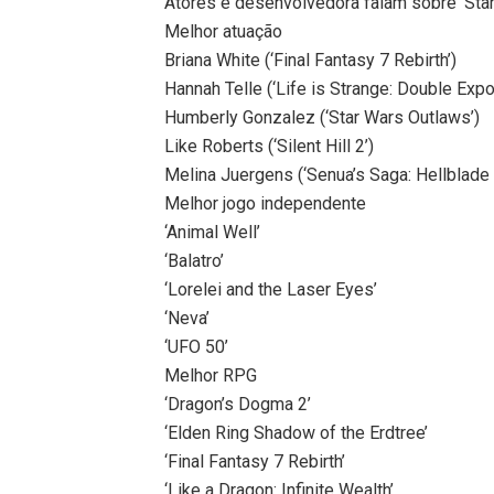
Atores e desenvolvedora falam sobre ‘Sta
Melhor atuação
Briana White (‘Final Fantasy 7 Rebirth’)
Hannah Telle (‘Life is Strange: Double Expo
Humberly Gonzalez (‘Star Wars Outlaws’)
Like Roberts (‘Silent Hill 2’)
Melina Juergens (‘Senua’s Saga: Hellblade 
Melhor jogo independente
‘Animal Well’
‘Balatro’
‘Lorelei and the Laser Eyes’
‘Neva’
‘UFO 50’
Melhor RPG
‘Dragon’s Dogma 2’
‘Elden Ring Shadow of the Erdtree’
‘Final Fantasy 7 Rebirth’
‘Like a Dragon: Infinite Wealth’