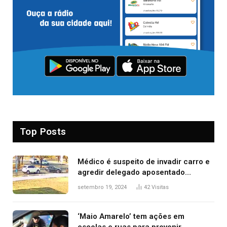
Top Posts
Médico é suspeito de invadir carro e
agredir delegado aposentado
durante confusão no trânsito
setembro 19, 2024
42
Visitas
‘Maio Amarelo’ tem ações em