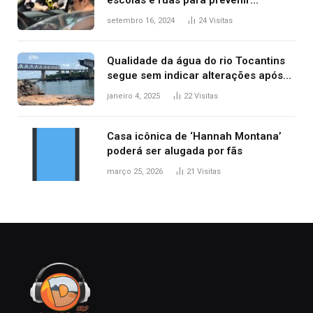
escolas e ruas para prevenir
acidentes no trânsito no AP
setembro 16, 2024
24
Visitas
Qualidade da água do rio Tocantins
segue sem indicar alterações após
desabamento da ponte entre MA e
janeiro 4, 2025
22
Visitas
TO, afirma ANA
Casa icônica de ‘Hannah Montana’
poderá ser alugada por fãs
março 25, 2026
21
Visitas