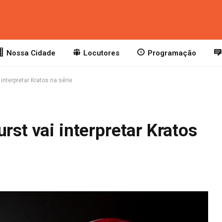
Nossa Cidade
Locutores
Programação
 interpretar Kratos na série
rst vai interpretar Kratos