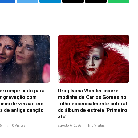
Facebook
Twitter
Telegram
Email
Copy
WhatsA
Link
terrompe hiato para
Drag Ivana Wonder insere
r gravação com
modinha de Carlos Gomes no
usini de versão em
trilho essencialmente autoral
s de antiga canção
do álbum de estreia ‘Primeiro
ato’
6
0
Visitas
agosto 6, 2026
0
Visitas