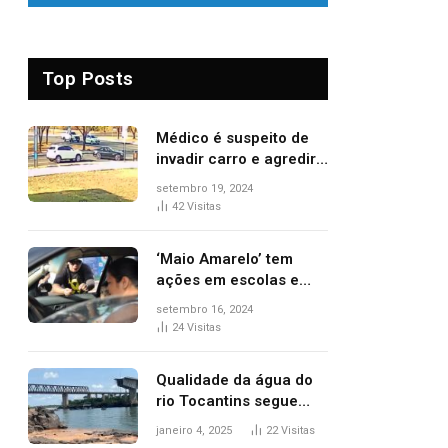
Top Posts
Médico é suspeito de
invadir carro e agredir
delegado aposentado
setembro 19, 2024
durante confusão no
42
Visitas
trânsito
‘Maio Amarelo’ tem
ações em escolas e
ruas para prevenir
setembro 16, 2024
acidentes no trânsito
24
Visitas
no AP
Qualidade da água do
rio Tocantins segue
sem indicar alterações
janeiro 4, 2025
22
Visitas
após desabamento da