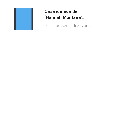
ponte entre MA e TO,
afirma ANA
Casa icônica de
‘Hannah Montana’
poderá ser alugada por
março 25, 2026
21
Visitas
fãs