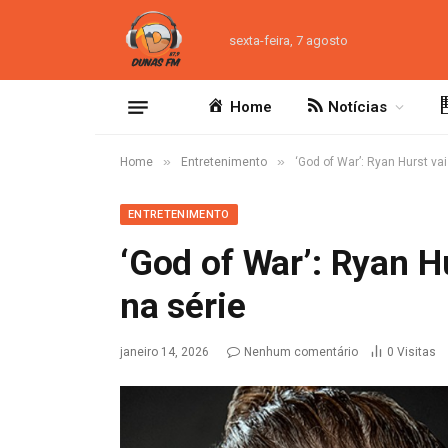
sexta-feira, 7 agosto
Home
Notícias
»
»
Home
Entretenimento
‘God of War’: Ryan Hurst vai
ENTRETENIMENTO
‘God of War’: Ryan Hu
na série
janeiro 14, 2026
Nenhum comentário
0
Visitas