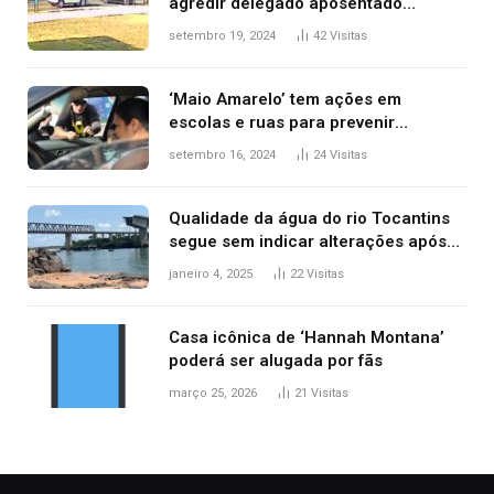
agredir delegado aposentado
durante confusão no trânsito
setembro 19, 2024
42
Visitas
‘Maio Amarelo’ tem ações em
escolas e ruas para prevenir
acidentes no trânsito no AP
setembro 16, 2024
24
Visitas
Qualidade da água do rio Tocantins
segue sem indicar alterações após
desabamento da ponte entre MA e
janeiro 4, 2025
22
Visitas
TO, afirma ANA
Casa icônica de ‘Hannah Montana’
poderá ser alugada por fãs
março 25, 2026
21
Visitas