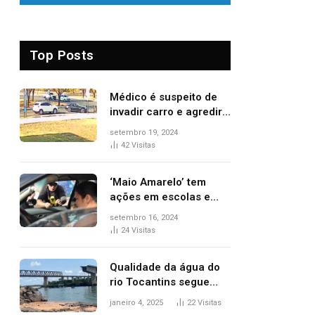
Top Posts
Médico é suspeito de
invadir carro e agredir
delegado aposentado
setembro 19, 2024
durante confusão no
42
Visitas
trânsito
‘Maio Amarelo’ tem
ações em escolas e
ruas para prevenir
setembro 16, 2024
acidentes no trânsito
24
Visitas
no AP
Qualidade da água do
rio Tocantins segue
sem indicar alterações
janeiro 4, 2025
22
Visitas
após desabamento da