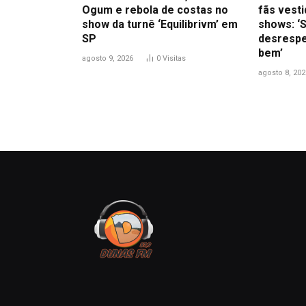
Ogum e rebola de costas no
fãs vest
show da turnê ‘Equilibrivm’ em
shows: ‘S
SP
desrespe
bem’
agosto 9, 2026
0
Visitas
agosto 8, 202