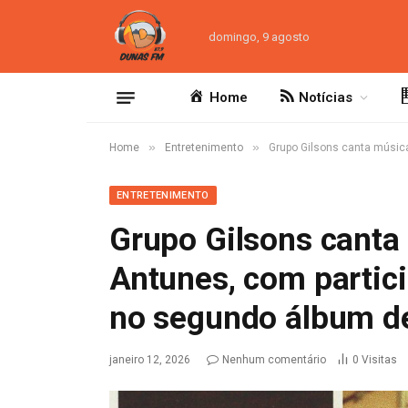
domingo, 9 agosto
Home
Notícias
»
»
Home
Entretenimento
Grupo Gilsons canta músic
ENTRETENIMENTO
Grupo Gilsons canta
Antunes, com partic
no segundo álbum de
janeiro 12, 2026
Nenhum comentário
0
Visitas