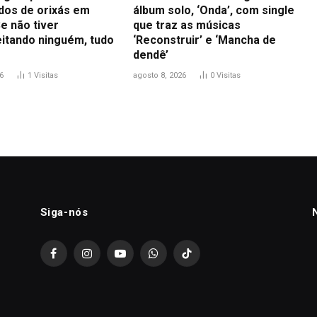
idos de orixás em
álbum solo, ‘Onda’, com single
e não tiver
que traz as músicas
itando ninguém, tudo
‘Reconstruir’ e ‘Mancha de
dendê’
6
1
Visitas
agosto 8, 2026
0
Visitas
Siga-nós
Facebook
Instagram
YouTube
WhatsApp
TikTok