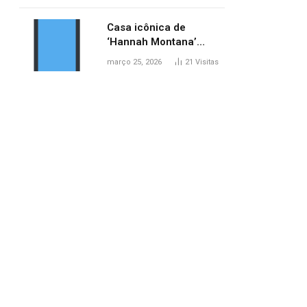
ponte entre MA e TO,
afirma ANA
Casa icônica de
‘Hannah Montana’
poderá ser alugada por
março 25, 2026
21
Visitas
fãs