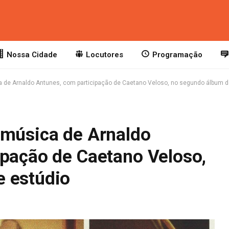
Nossa Cidade
Locutores
Programação
a de Arnaldo Antunes, com participação de Caetano Veloso, no segundo álbum d
 música de Arnaldo
ipação de Caetano Veloso,
 estúdio