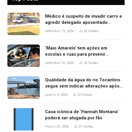
Médico é suspeito de invadir carro e
agredir delegado aposentado
durante confusão no trânsito
setembro 19, 2024
42
Visitas
‘Maio Amarelo’ tem ações em
escolas e ruas para prevenir
acidentes no trânsito no AP
setembro 16, 2024
24
Visitas
Qualidade da água do rio Tocantins
segue sem indicar alterações após
desabamento da ponte entre MA e
janeiro 4, 2025
22
Visitas
TO, afirma ANA
Casa icônica de ‘Hannah Montana’
poderá ser alugada por fãs
março 25, 2026
21
Visitas