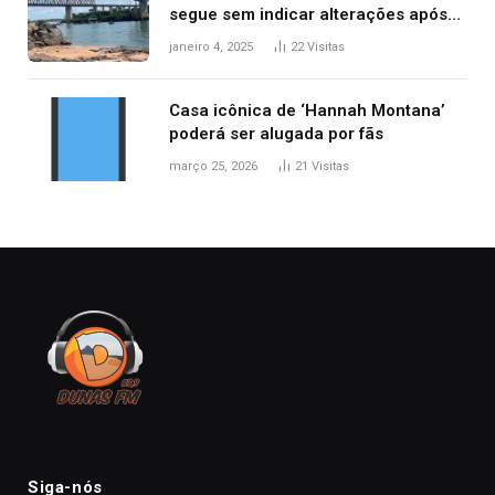
segue sem indicar alterações após
desabamento da ponte entre MA e
janeiro 4, 2025
22
Visitas
TO, afirma ANA
Casa icônica de ‘Hannah Montana’
poderá ser alugada por fãs
março 25, 2026
21
Visitas
Siga-nós