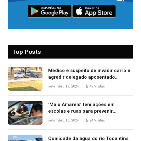
Top Posts
Médico é suspeito de invadir carro e
agredir delegado aposentado
durante confusão no trânsito
setembro 19, 2024
42
Visitas
‘Maio Amarelo’ tem ações em
escolas e ruas para prevenir
acidentes no trânsito no AP
setembro 16, 2024
24
Visitas
Qualidade da água do rio Tocantins