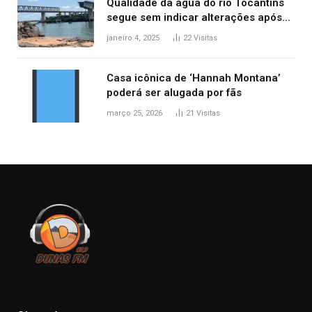
Qualidade da água do rio Tocantins
segue sem indicar alterações após
desabamento da ponte entre MA e
janeiro 4, 2025
22
Visitas
TO, afirma ANA
Casa icônica de ‘Hannah Montana’
poderá ser alugada por fãs
março 25, 2026
21
Visitas