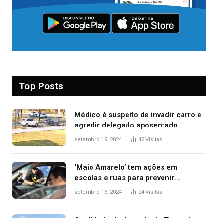
Top Posts
Médico é suspeito de invadir carro e
agredir delegado aposentado
durante confusão no trânsito
setembro 19, 2024
42
Visitas
‘Maio Amarelo’ tem ações em
escolas e ruas para prevenir
acidentes no trânsito no AP
setembro 16, 2024
24
Visitas