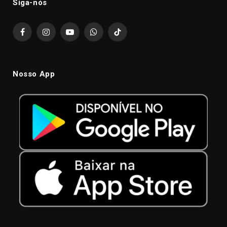
Siga-nós
Facebook
Instagram
YouTube
WhatsApp
TikTok
Nosso App