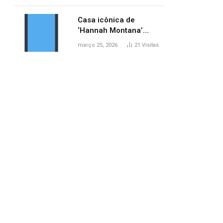
ponte entre MA e TO,
afirma ANA
Casa icônica de
‘Hannah Montana’
poderá ser alugada por
março 25, 2026
21
Visitas
fãs