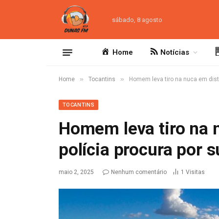
sábado, 8 agosto
Home
Notícias
»
»
Home
Tocantins
Homem leva tiro na nuca em distr
TOCANTINS
Homem leva tiro na n
polícia procura por 
maio 2, 2025
Nenhum comentário
1
Visitas