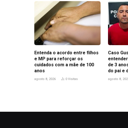
Entenda o acordo entre filhos
Caso Gus
e MP para reforçar os
entender
cuidados com a mãe de 100
de 3 anos
anos
do pai e
agosto 8, 2026
0
Visitas
agosto 8, 202