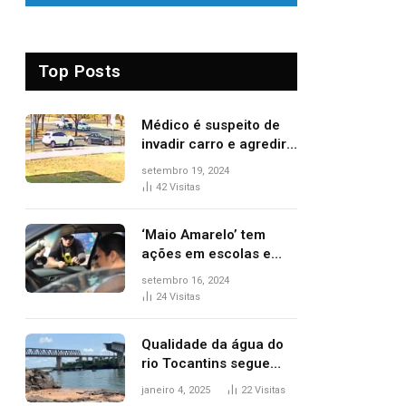
Top Posts
Médico é suspeito de
invadir carro e agredir
delegado aposentado
setembro 19, 2024
durante confusão no
42
Visitas
trânsito
‘Maio Amarelo’ tem
ações em escolas e
ruas para prevenir
setembro 16, 2024
acidentes no trânsito
24
Visitas
no AP
Qualidade da água do
rio Tocantins segue
sem indicar alterações
janeiro 4, 2025
22
Visitas
após desabamento da