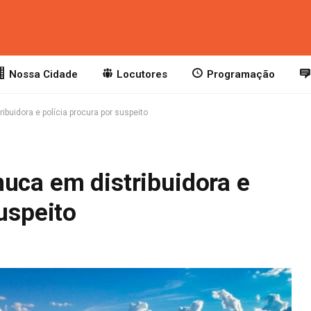
Nossa Cidade
Locutores
Programação
ibuidora e polícia procura por suspeito
uca em distribuidora e
suspeito