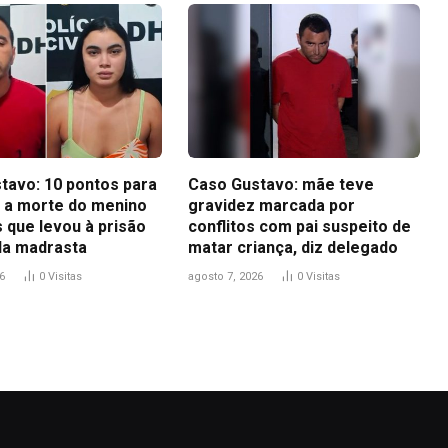
tavo: 10 pontos para
Caso Gustavo: mãe teve
 a morte do menino
gravidez marcada por
 que levou à prisão
conflitos com pai suspeito de
 da madrasta
matar criança, diz delegado
6
0
Visitas
agosto 7, 2026
0
Visitas