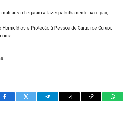
s militares chegaram a fazer patrulhamento na região,
e Homicídios e Proteção à Pessoa de Gurupi de Gurupi,
 crime.
ns.
Facebook
Twitter
Telegram
Email
Copy
WhatsA
Link