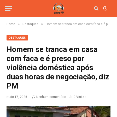
»
»
Home
Destaques
Homem se tranca em casa com faca e é preso por violência doméstica após duas horas de negociação, diz PM
DESTAQUES
Homem se tranca em casa
com faca e é preso por
violência doméstica após
duas horas de negociação, diz
PM
maio 17, 2026
Nenhum comentário
0
Visitas