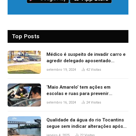
Top Posts
Médico é suspeito de invadir carro e
agredir delegado aposentado
durante confusão no trânsito
setembro 19, 2024
42
Visitas
‘Maio Amarelo’ tem ações em
escolas e ruas para prevenir
acidentes no trânsito no AP
setembro 16, 2024
24
Visitas
Qualidade da água do rio Tocantins
segue sem indicar alterações após
desabamento da ponte entre MA e
janeiro 4, 2025
22
Visitas