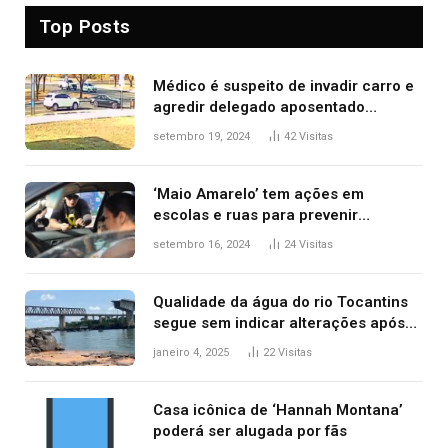
Top Posts
Médico é suspeito de invadir carro e
agredir delegado aposentado
durante confusão no trânsito
setembro 19, 2024
42
Visitas
‘Maio Amarelo’ tem ações em
escolas e ruas para prevenir
acidentes no trânsito no AP
setembro 16, 2024
24
Visitas
Qualidade da água do rio Tocantins
segue sem indicar alterações após
desabamento da ponte entre MA e
janeiro 4, 2025
22
Visitas
TO, afirma ANA
Casa icônica de ‘Hannah Montana’
poderá ser alugada por fãs