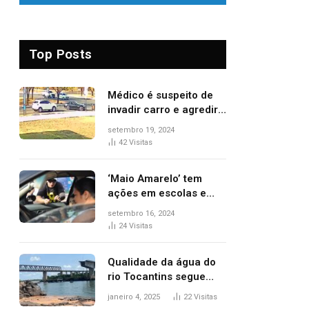
Top Posts
Médico é suspeito de
invadir carro e agredir
delegado aposentado
setembro 19, 2024
durante confusão no
42
Visitas
trânsito
‘Maio Amarelo’ tem
ações em escolas e
ruas para prevenir
setembro 16, 2024
acidentes no trânsito
24
Visitas
no AP
Qualidade da água do
rio Tocantins segue
sem indicar alterações
janeiro 4, 2025
22
Visitas
após desabamento da