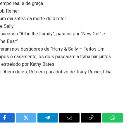
tempo real e de graça
ob Reiner
um dia antes da morte do diretor
e Sally’
sucesso “All in the Family”, passou por “New Girl” e
The Bear”.
ceram nos bastidores de “Harry & Sally – Feitos Um
Após o casamento, os dois passaram a trabalhar juntos
estrelado por Kathy Bates.
e. Além deles, Rob era pai adotivo de Tracy Reiner, filha
Facebook
Twitter
Telegram
Email
Copy
WhatsA