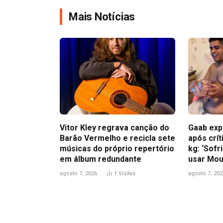
Mais Notícias
Vitor Kley regrava canção do
Gaab exp
Barão Vermelho e recicla sete
após crít
músicas do próprio repertório
kg: ‘Sofr
em álbum redundante
usar Mou
agosto 7, 2026
1
Visitas
agosto 7, 202