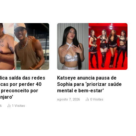
Link
lica saída das redes
Katseye anuncia pausa de
icas por perder 40
Sophia para ‘priorizar saúde
i preconceito por
mental e bem-estar’
njaro’
agosto 7, 2026
0
Visitas
6
1
Visitas