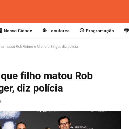
Nossa Cidade
Locutores
Programação
lho matou Rob Reiner e Michele Singer, diz polícia
 que filho matou Rob
er, diz polícia
as