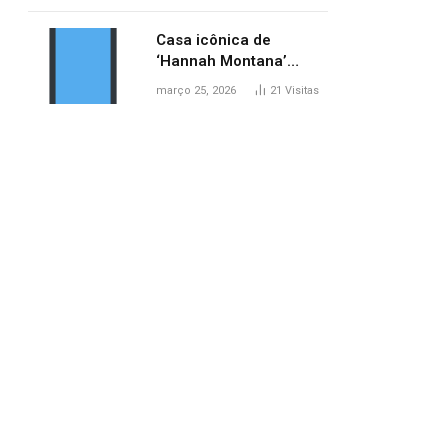
ponte entre MA e TO,
afirma ANA
Casa icônica de
‘Hannah Montana’
poderá ser alugada por
março 25, 2026
21
Visitas
fãs