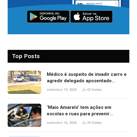
Top Posts
Médico é suspeito de invadir carro e
agredir delegado aposentado
durante confusão no trânsito
setembro 19, 2024
42
Visitas
‘Maio Amarelo’ tem ações em
escolas e ruas para prevenir
acidentes no trânsito no AP
setembro 16, 2024
24
Visitas