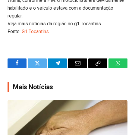
vítima, conforme a PM. O motociclista era devidamente
habilitado e o veículo estava com a documentação
regular.
Veja mais notícias da região no g1 Tocantins.
Fonte:
G1 Tocantins
Facebook
Twitter
Telegram
Email
Copy
WhatsA
Link
Mais Notícias