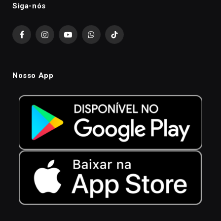
Siga-nós
Facebook
Instagram
YouTube
WhatsApp
TikTok
Nosso App