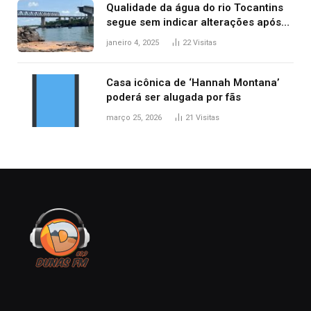
Qualidade da água do rio Tocantins
segue sem indicar alterações após
desabamento da ponte entre MA e
janeiro 4, 2025
22
Visitas
TO, afirma ANA
Casa icônica de ‘Hannah Montana’
poderá ser alugada por fãs
março 25, 2026
21
Visitas