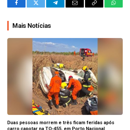
Facebook
Twitter
Telegram
Email
Copy
WhatsA
Link
Mais Notícias
Duas pessoas morrem e três ficam feridas após
carro capotar na TO-455, em Porto Nacional