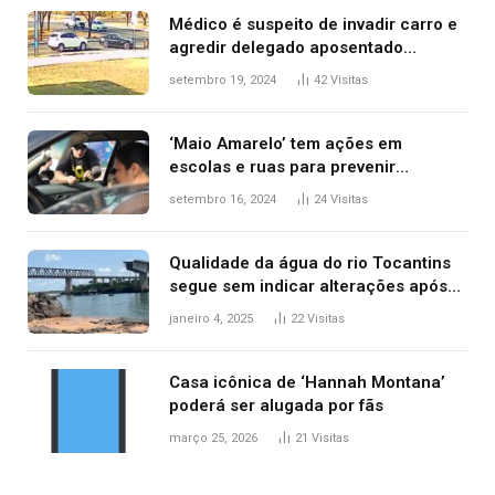
Médico é suspeito de invadir carro e
agredir delegado aposentado
durante confusão no trânsito
setembro 19, 2024
42
Visitas
‘Maio Amarelo’ tem ações em
escolas e ruas para prevenir
acidentes no trânsito no AP
setembro 16, 2024
24
Visitas
Qualidade da água do rio Tocantins
segue sem indicar alterações após
desabamento da ponte entre MA e
janeiro 4, 2025
22
Visitas
TO, afirma ANA
Casa icônica de ‘Hannah Montana’
poderá ser alugada por fãs
março 25, 2026
21
Visitas