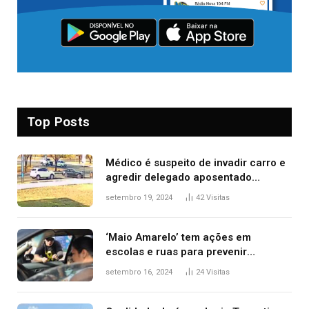
Top Posts
Médico é suspeito de invadir carro e
agredir delegado aposentado
durante confusão no trânsito
setembro 19, 2024
42
Visitas
‘Maio Amarelo’ tem ações em
escolas e ruas para prevenir
acidentes no trânsito no AP
setembro 16, 2024
24
Visitas