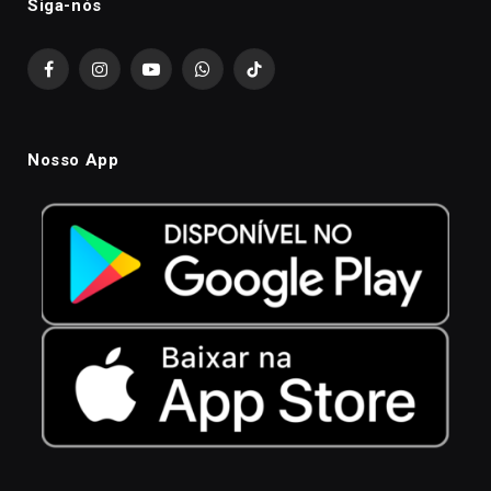
Siga-nós
Facebook
Instagram
YouTube
WhatsApp
TikTok
Nosso App