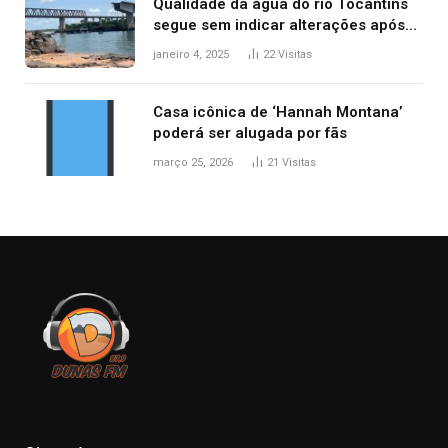
Qualidade da água do rio Tocantins
segue sem indicar alterações após
desabamento da ponte entre MA e
janeiro 4, 2025
22
Visitas
TO, afirma ANA
Casa icônica de ‘Hannah Montana’
poderá ser alugada por fãs
março 25, 2026
21
Visitas