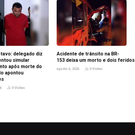
tavo: delegado diz
Acidente de trânsito na BR-
entou simular
153 deixa um morto e dois feridos
to após morte do
agosto 6, 2026
0
Visitas
udo apontou
es
6
0
Visitas