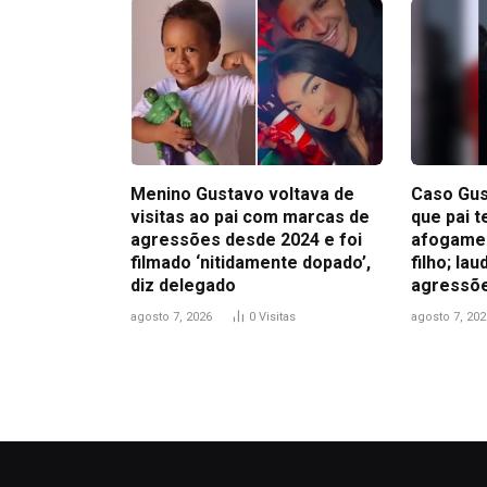
Menino Gustavo voltava de
Caso Gus
visitas ao pai com marcas de
que pai t
agressões desde 2024 e foi
afogamen
filmado ‘nitidamente dopado’,
filho; la
diz delegado
agressõ
agosto 7, 2026
0
Visitas
agosto 7, 202