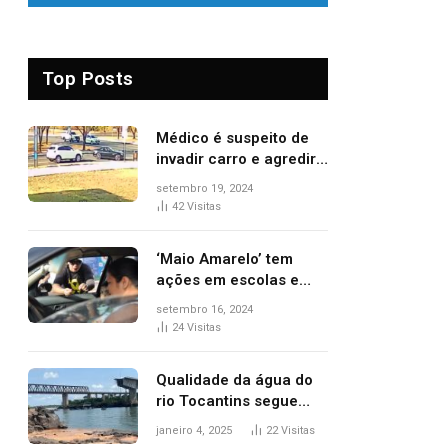
Top Posts
Médico é suspeito de
invadir carro e agredir
delegado aposentado
setembro 19, 2024
durante confusão no
42
Visitas
trânsito
‘Maio Amarelo’ tem
ações em escolas e
ruas para prevenir
setembro 16, 2024
acidentes no trânsito
24
Visitas
no AP
Qualidade da água do
rio Tocantins segue
sem indicar alterações
janeiro 4, 2025
22
Visitas
após desabamento da