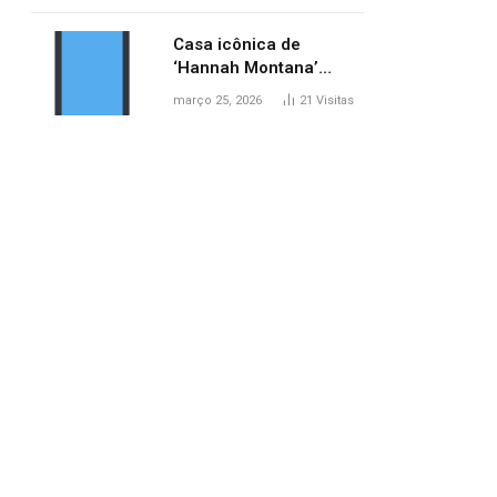
ponte entre MA e TO,
afirma ANA
Casa icônica de
‘Hannah Montana’
poderá ser alugada por
março 25, 2026
21
Visitas
fãs