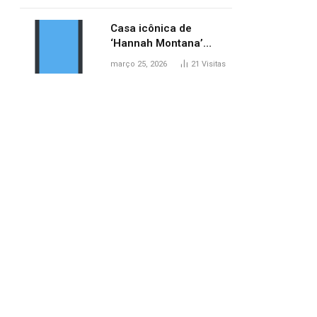
ponte entre MA e TO,
afirma ANA
Casa icônica de
‘Hannah Montana’
poderá ser alugada por
março 25, 2026
21
Visitas
fãs