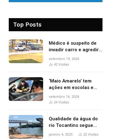
Top Posts
Médico é suspeito de
invadir carro e agredir
delegado aposentado
setembro 19, 2024
durante confusão no
42
Visitas
trânsito
‘Maio Amarelo’ tem
ações em escolas e
ruas para prevenir
setembro 16, 2024
acidentes no trânsito
24
Visitas
no AP
Qualidade da água do
rio Tocantins segue
sem indicar alterações
janeiro 4, 2025
22
Visitas
após desabamento da