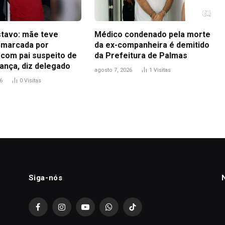
tavo: mãe teve
Médico condenado pela morte
 marcada por
da ex-companheira é demitido
 com pai suspeito de
da Prefeitura de Palmas
ança, diz delegado
agosto 7, 2026
1
Visitas
6
0
Visitas
Siga-nós
Facebook
Instagram
YouTube
WhatsApp
TikTok