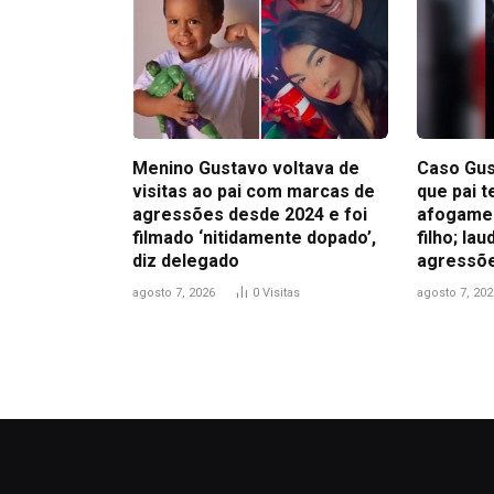
Menino Gustavo voltava de
Caso Gus
visitas ao pai com marcas de
que pai t
agressões desde 2024 e foi
afogamen
filmado ‘nitidamente dopado’,
filho; la
diz delegado
agressõ
agosto 7, 2026
0
Visitas
agosto 7, 202