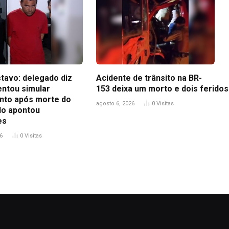
tavo: delegado diz
Acidente de trânsito na BR-
entou simular
153 deixa um morto e dois feridos
to após morte do
agosto 6, 2026
0
Visitas
udo apontou
es
6
0
Visitas