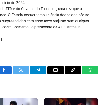
 início de 2024.
 da ATR e do Governo do Tocantins, uma vez que a
ecurso. O Estado sequer tomou ciência dessa decisão no
am surpreendidos com esse novo reajuste sem qualquer
uladora”, comentou o presidente da ATR, Matheus
ns.
Facebook
Twitter
Telegram
Email
Copy
WhatsA
Link