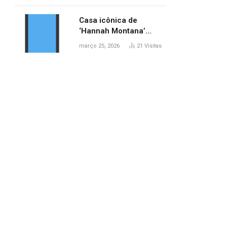
ponte entre MA e TO,
afirma ANA
Casa icônica de
‘Hannah Montana’
poderá ser alugada por
março 25, 2026
21
Visitas
fãs