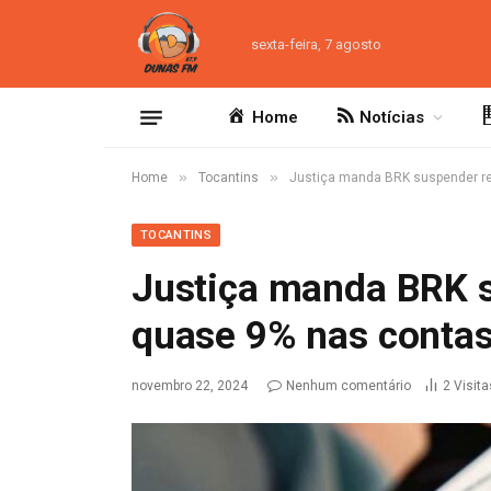
sexta-feira, 7 agosto
Home
Notícias
»
»
Home
Tocantins
Justiça manda BRK suspender re
TOCANTINS
Justiça manda BRK s
quase 9% nas contas
novembro 22, 2024
Nenhum comentário
2
Visita