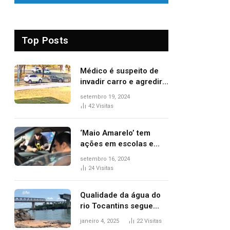
Top Posts
Médico é suspeito de
invadir carro e agredir
delegado aposentado
setembro 19, 2024
durante confusão no
42
Visitas
trânsito
‘Maio Amarelo’ tem
ações em escolas e
ruas para prevenir
setembro 16, 2024
acidentes no trânsito
24
Visitas
no AP
Qualidade da água do
rio Tocantins segue
sem indicar alterações
janeiro 4, 2025
22
Visitas
após desabamento da