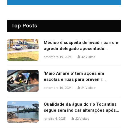
Top Posts
Médico é suspeito de invadir carro e
agredir delegado aposentado
durante confusão no trânsito
setembro 19, 2024
42
Visitas
‘Maio Amarelo’ tem ações em
escolas e ruas para prevenir
acidentes no trânsito no AP
setembro 16, 2024
24
Visitas
Qualidade da água do rio Tocantins
segue sem indicar alterações após
desabamento da ponte entre MA e
janeiro 4, 2025
22
Visitas
TO, afirma ANA