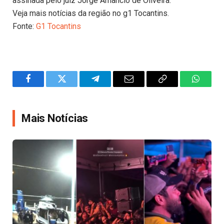
assinada pelo juiz Jorge Amâncio de Oliveira.
Veja mais notícias da região no g1 Tocantins.
Fonte:
G1 Tocantins
Facebook
Twitter
Telegram
Email
Copy
WhatsA
Link
Mais Notícias