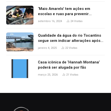
‘Maio Amarelo’ tem ações em
escolas e ruas para prevenir
acidentes no trânsito no AP
setembro 16, 2024
24
Visitas
Qualidade da água do rio Tocantins
segue sem indicar alterações após
desabamento da ponte entre MA e
janeiro 4, 2025
22
Visitas
TO, afirma ANA
Casa icônica de ‘Hannah Montana’
poderá ser alugada por fãs
março 25, 2026
21
Visitas