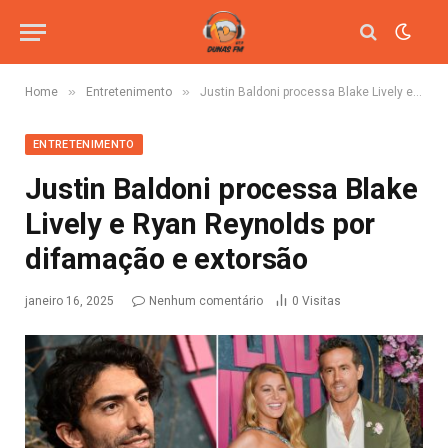
»
»
Home
Entretenimento
Justin Baldoni processa Blake Lively e Ryan Reynolds por difamação e extorsão
ENTRETENIMENTO
Justin Baldoni processa Blake
Lively e Ryan Reynolds por
difamação e extorsão
janeiro 16, 2025
Nenhum comentário
0
Visitas