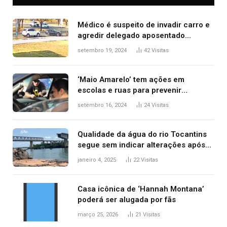
Médico é suspeito de invadir carro e
agredir delegado aposentado
durante confusão no trânsito
setembro 19, 2024
42
Visitas
‘Maio Amarelo’ tem ações em
escolas e ruas para prevenir
acidentes no trânsito no AP
setembro 16, 2024
24
Visitas
Qualidade da água do rio Tocantins
segue sem indicar alterações após
desabamento da ponte entre MA e
janeiro 4, 2025
22
Visitas
TO, afirma ANA
Casa icônica de ‘Hannah Montana’
poderá ser alugada por fãs
março 25, 2026
21
Visitas