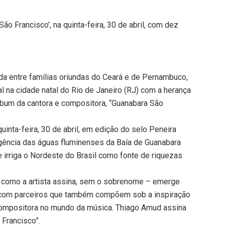
ão Francisco’, na quinta-feira, 30 de abril, com dez
da entre famílias oriundas do Ceará e de Pernambuco,
l na cidade natal do Rio de Janeiro (RJ) com a herança
lbum da cantora e compositora, “Guanabara São
quinta-feira, 30 de abril, em edição do selo Peneira
ergência das águas fluminenses da Baía de Guanabara
 irriga o Nordeste do Brasil como fonte de riquezas
– como a artista assina, sem o sobrenome – emerge
a com parceiros que também compõem sob a inspiração
compositora no mundo da música. Thiago Amud assina
 Francisco”.