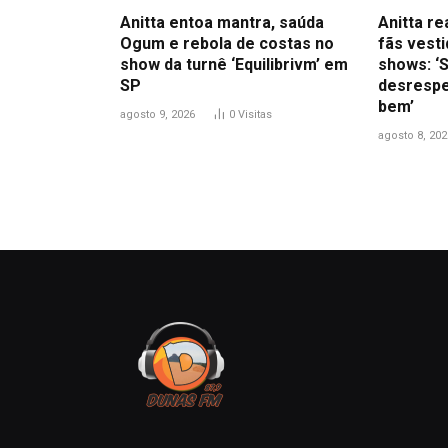
Anitta entoa mantra, saúda
Anitta r
Ogum e rebola de costas no
fãs vest
show da turnê ‘Equilibrivm’ em
shows: ‘S
SP
desrespe
bem’
agosto 9, 2026
0
Visitas
agosto 8, 202