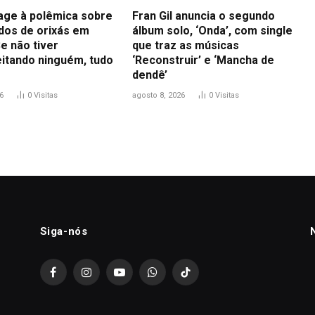
eage à polêmica sobre
Fran Gil anuncia o segundo
idos de orixás em
álbum solo, ‘Onda’, com single
e não tiver
que traz as músicas
itando ninguém, tudo
‘Reconstruir’ e ‘Mancha de
dendê’
6
0
Visitas
agosto 8, 2026
0
Visitas
Siga-nós
Facebook
Instagram
YouTube
WhatsApp
TikTok