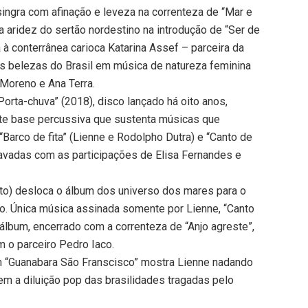
ingra com afinação e leveza na correnteza de “Mar e
a aridez do sertão nordestino na introdução de “Ser de
a à conterrânea carioca Katarina Assef – parceira da
 as belezas do Brasil em música de natureza feminina
Moreno e Ana Terra.
orta-chuva” (2018), disco lançado há oito anos,
te base percussiva que sustenta músicas que
Barco de fita” (Lienne e Rodolpho Dutra) e “Canto de
gravadas com as participações de Elisa Fernandes e
ato) desloca o álbum dos universo dos mares para o
o. Única música assinada somente por Lienne, “Canto
 álbum, encerrado com a correnteza de “Anjo agreste”,
 o parceiro Pedro Iaco.
m “Guanabara São Franscisco” mostra Lienne nadando
em a diluição pop das brasilidades tragadas pelo