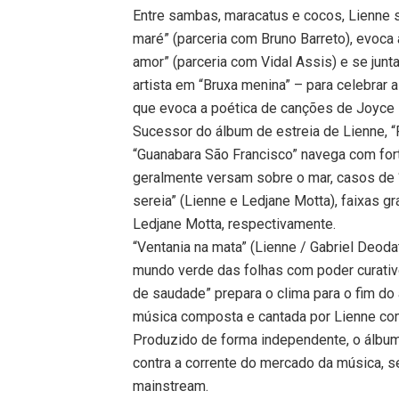
Entre sambas, maracatus e cocos, Lienne s
maré” (parceria com Bruno Barreto), evoca 
amor” (parceria com Vidal Assis) e se junt
artista em “Bruxa menina” – para celebrar
que evoca a poética de canções de Joyce 
Sucessor do álbum de estreia de Lienne, “P
“Guanabara São Francisco” navega com for
geralmente versam sobre o mar, casos de “
sereia” (Lienne e Ledjane Motta), faixas 
Ledjane Motta, respectivamente.
“Ventania na mata” (Lienne / Gabriel Deod
mundo verde das folhas com poder curativ
de saudade” prepara o clima para o fim do
música composta e cantada por Lienne com
Produzido de forma independente, o álbu
contra a corrente do mercado da música, s
mainstream.