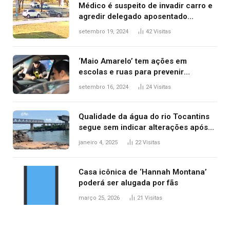
Médico é suspeito de invadir carro e
agredir delegado aposentado
durante confusão no trânsito
setembro 19, 2024
42
Visitas
‘Maio Amarelo’ tem ações em
escolas e ruas para prevenir
acidentes no trânsito no AP
setembro 16, 2024
24
Visitas
Qualidade da água do rio Tocantins
segue sem indicar alterações após
desabamento da ponte entre MA e
janeiro 4, 2025
22
Visitas
TO, afirma ANA
Casa icônica de ‘Hannah Montana’
poderá ser alugada por fãs
março 25, 2026
21
Visitas