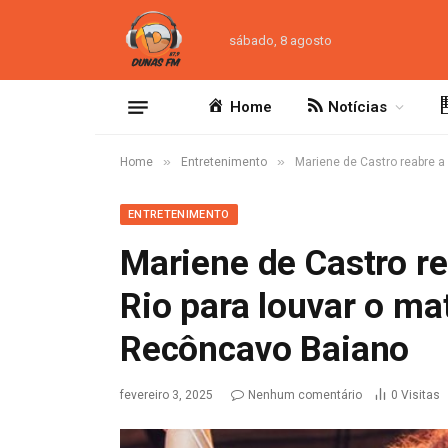
sábado, 8 agosto
Home
Notícias
»
»
Home
Entretenimento
Mariene de Castro reabre 
ENTRETENIMENTO
Mariene de Castro r
Rio para louvar o m
Recôncavo Baiano
fevereiro 3, 2025
Nenhum comentário
0
Visitas