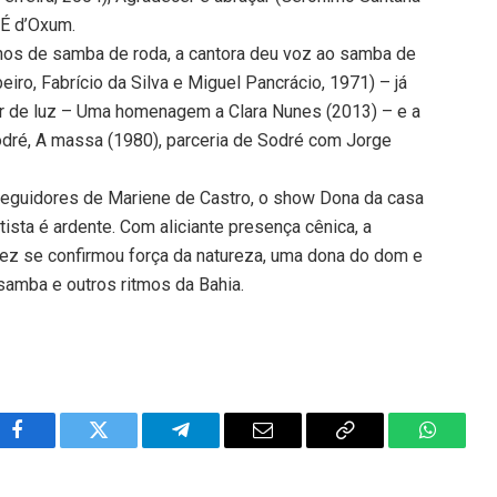
 É d’Oxum.
chos de samba de roda, a cantora deu voz ao samba de
eiro, Fabrício da Silva e Miguel Pancrácio, 1971) – já
r de luz – Uma homenagem a Clara Nunes (2013) – e a
dré, A massa (1980), parceria de Sodré com Jorge
eguidores de Mariene de Castro, o show Dona da casa
tista é ardente. Com aliciante presença cênica, a
ez se confirmou força da natureza, uma dona do dom e
samba e outros ritmos da Bahia.
Facebook
Twitter
Telegram
Email
Copy
WhatsA
Link