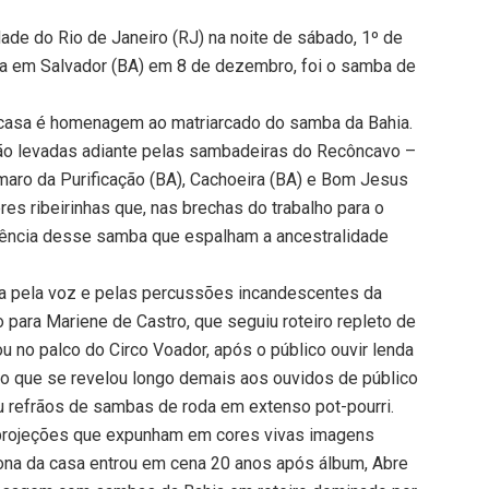
de do Rio de Janeiro (RJ) na noite de sábado, 1º de
ia em Salvador (BA) em 8 de dezembro, foi o samba de
a casa é homenagem ao matriarcado do samba da Bahia.
são levadas adiante pelas sambadeiras do Recôncavo –
aro da Purificação (BA), Cachoeira (BA) e Bom Jesus
es ribeirinhas que, nas brechas do trabalho para o
adência desse samba que espalham a ancestralidade
da pela voz e pelas percussões incandescentes da
 para Mariene de Castro, que seguiu roteiro repleto de
u no palco do Circo Voador, após o público ouvir lenda
go que se revelou longo demais aos ouvidos de público
 refrãos de sambas de roda em extenso pot-pourri.
projeções que expunham em cores vivas imagens
Dona da casa entrou em cena 20 anos após álbum, Abre