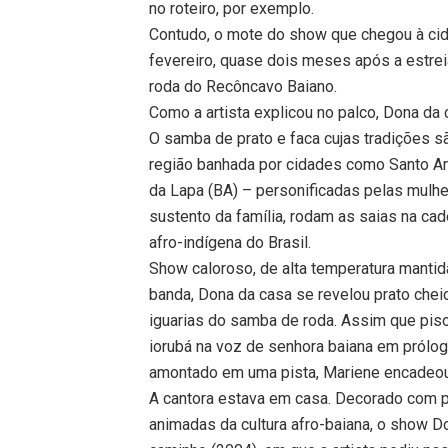
no roteiro, por exemplo.
Contudo, o mote do show que chegou à cida
fevereiro, quase dois meses após a estre
roda do Recôncavo Baiano.
Como a artista explicou no palco, Dona d
O samba de prato e faca cujas tradições 
região banhada por cidades como Santo Am
da Lapa (BA) – personificadas pelas mulher
sustento da família, rodam as saias na c
afro-indígena do Brasil.
Show caloroso, de alta temperatura manti
banda, Dona da casa se revelou prato cheio
iguarias do samba de roda. Assim que piso
iorubá na voz de senhora baiana em prólo
amontado em uma pista, Mariene encadeou
A cantora estava em casa. Decorado com 
animadas da cultura afro-baiana, o show 