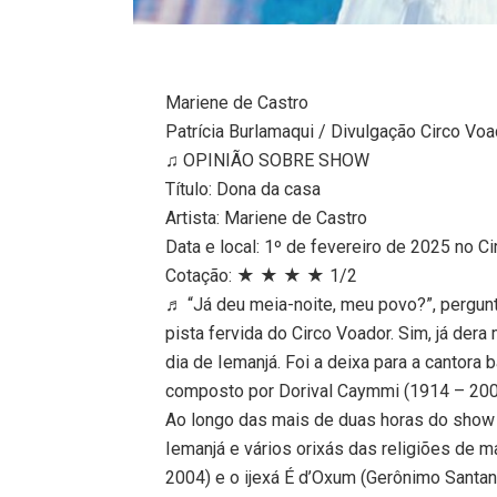
Mariene de Castro
Patrícia Burlamaqui / Divulgação Circo Vo
♫ OPINIÃO SOBRE SHOW
Título: Dona da casa
Artista: Mariene de Castro
Data e local: 1º de fevereiro de 2025 no Ci
Cotação: ★ ★ ★ ★ 1/2
♬ “Já deu meia-noite, meu povo?”, pergun
pista fervida do Circo Voador. Sim, já dera 
dia de Iemanjá. Foi a deixa para a cantora 
composto por Dorival Caymmi (1914 – 2008
Ao longo das mais de duas horas do show 
Iemanjá e vários orixás das religiões de m
2004) e o ijexá É d’Oxum (Gerônimo Santa