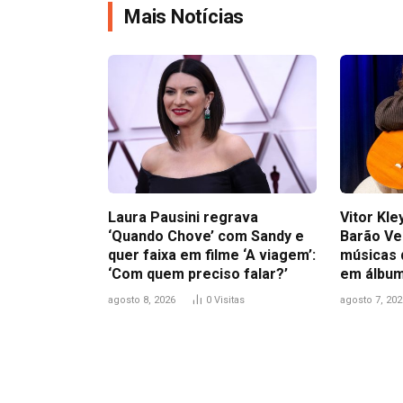
Mais Notícias
Laura Pausini regrava
Vitor Kl
‘Quando Chove’ com Sandy e
Barão Ve
quer faixa em filme ‘A viagem’:
músicas 
‘Com quem preciso falar?’
em álbum
agosto 8, 2026
0
Visitas
agosto 7, 202