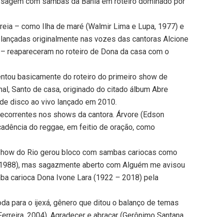
passagem com sambas da Bahia em roteiro dominado por
reia – como Ilha de maré (Walmir Lima e Lupa, 1977) e
 lançadas originalmente nas vozes das cantoras Alcione
 – reapareceram no roteiro de Dona da casa com o
entou basicamente do roteiro do primeiro show de
al, Santo de casa, originado do citado álbum Abre
de disco ao vivo lançado em 2010.
ecorrentes nos shows da cantora. Árvore (Edson
cadência do reggae, em feitio de oração, como
o show do Rio gerou bloco com sambas cariocas como
rá, 1988), mas sagazmente aberto com Alguém me avisou
ba carioca Dona Ivone Lara (1922 – 2018) pela
da para o ijexá, gênero que ditou o balanço de temas
rreira, 2004), Agradecer e abraçar (Gerônimo Santana