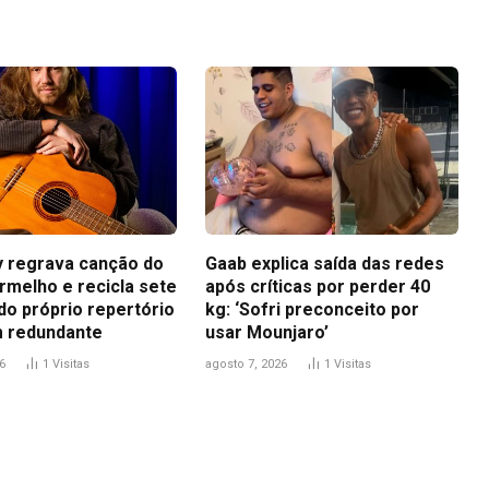
ey regrava canção do
Gaab explica saída das redes
rmelho e recicla sete
após críticas por perder 40
do próprio repertório
kg: ‘Sofri preconceito por
 redundante
usar Mounjaro’
6
1
Visitas
agosto 7, 2026
1
Visitas