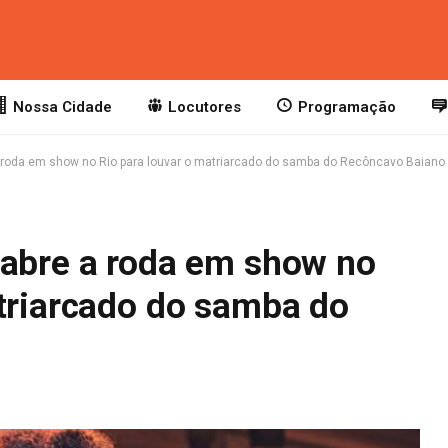
Nossa Cidade
Locutores
Programação
a roda em show no Rio para louvar o matriarcado do samba do Recôncavo Baiano
eabre a roda em show no
atriarcado do samba do