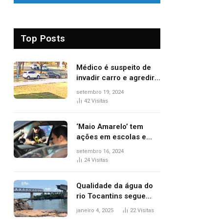
Top Posts
Médico é suspeito de
invadir carro e agredir
delegado aposentado
setembro 19, 2024
durante confusão no
42
Visitas
trânsito
‘Maio Amarelo’ tem
ações em escolas e
ruas para prevenir
setembro 16, 2024
acidentes no trânsito
24
Visitas
no AP
Qualidade da água do
rio Tocantins segue
sem indicar alterações
janeiro 4, 2025
22
Visitas
após desabamento da