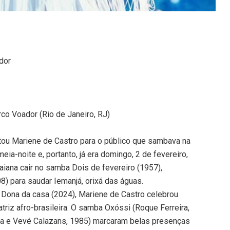
ador
rco Voador (Rio de Janeiro, RJ)
tou Mariene de Castro para o público que sambava na
meia-noite e, portanto, já era domingo, 2 de fevereiro,
baiana cair no samba Dois de fevereiro (1957),
) para saudar Iemanjá, orixá das águas.
Dona da casa (2024), Mariene de Castro celebrou
atriz afro-brasileira. O samba Oxóssi (Roque Ferreira,
na e Vevé Calazans, 1985) marcaram belas presenças