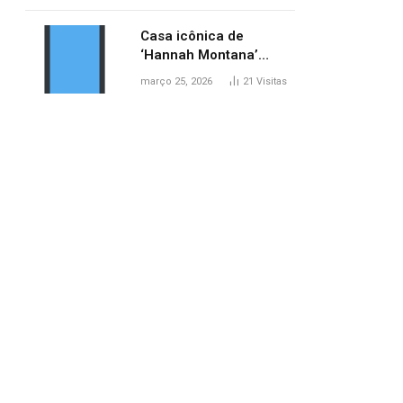
ponte entre MA e TO,
afirma ANA
Casa icônica de
‘Hannah Montana’
poderá ser alugada por
março 25, 2026
21
Visitas
fãs