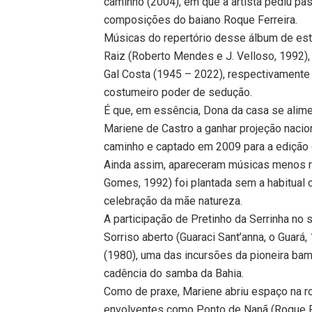
caminho (2004), em que a artista pediu 
composições do baiano Roque Ferreira.
Músicas do repertório desse álbum de est
Raiz (Roberto Mendes e J. Velloso, 1992),
Gal Costa (1945 – 2022), respectivamente
costumeiro poder de sedução.
É que, em essência, Dona da casa se alim
Mariene de Castro a ganhar projeção nacion
caminho e captado em 2009 para a edição 
Ainda assim, apareceram músicas menos r
Gomes, 1992) foi plantada sem a habitual 
celebração da mãe natureza.
A participação de Pretinho da Serrinha n
Sorriso aberto (Guaraci Sant’anna, o Gua
(1980), uma das incursões da pioneira bam
cadência do samba da Bahia.
Como de praxe, Mariene abriu espaço na ro
envolventes como Ponto de Nanã (Roque Fe