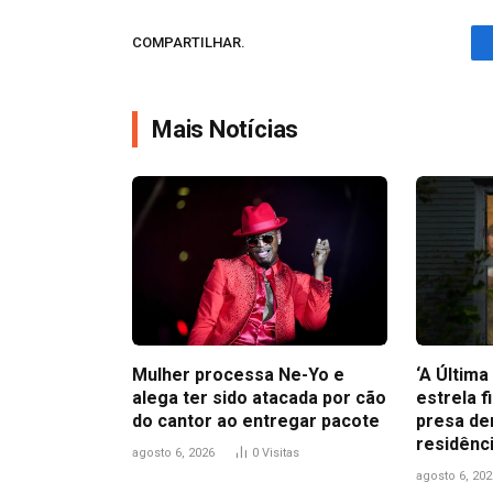
COMPARTILHAR.
Mais Notícias
Mulher processa Ne-Yo e
‘A Últim
alega ter sido atacada por cão
estrela f
do cantor ao entregar pacote
presa de
residênc
agosto 6, 2026
0
Visitas
agosto 6, 202