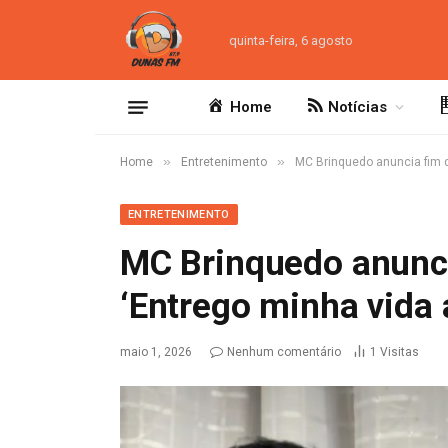
quinta-feira, 6 agosto
Home
Notícias
»
»
Home
Entretenimento
MC Brinquedo anuncia fim da
ENTRETENIMENTO
MC Brinquedo anuncia
‘Entrego minha vida 
maio 1, 2026
Nenhum comentário
1
Visitas