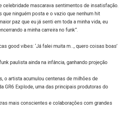
de celebridade mascarava sentimentos de insatisfação.
es que ninguém posta e o vazio que nenhum hit
aior paz que eu já senti em toda a minha vida, eu
cerrando a minha carreira no funk”.
s good vibes: ‘Já falei muita m…, quero coisas boas’
nk paulista ainda na infância, ganhando projeção
s, o artista acumulou centenas de milhões de
da GR6 Explode, uma das principais produtoras do
etras mais conscientes e colaborações com grandes