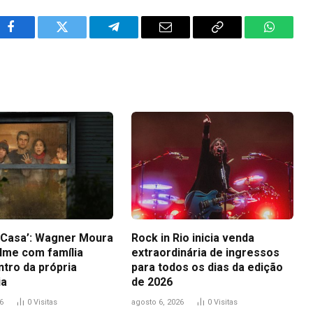
Facebook
Twitter
Telegram
Email
Copy
WhatsA
Link
a Casa’: Wagner Moura
Rock in Rio inicia venda
ilme com família
extraordinária de ingressos
ntro da própria
para todos os dias da edição
ia
de 2026
6
0
Visitas
agosto 6, 2026
0
Visitas