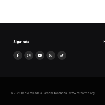
Siga-nós
Facebook
Instagram
YouTube
WhatsApp
TikTok
© 2026 Rádio afiliada a Farcom Tocantins - www.farcomto.org