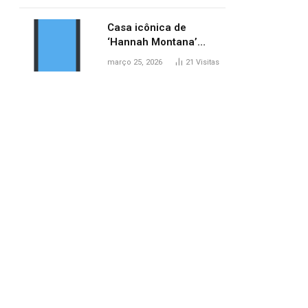
ponte entre MA e TO,
afirma ANA
Casa icônica de
‘Hannah Montana’
poderá ser alugada por
março 25, 2026
21
Visitas
fãs