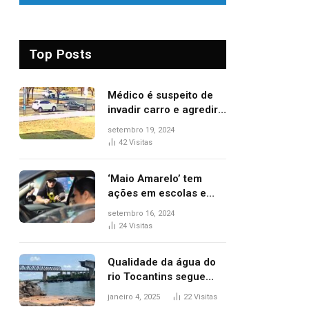
Top Posts
Médico é suspeito de
invadir carro e agredir
delegado aposentado
setembro 19, 2024
durante confusão no
42
Visitas
trânsito
‘Maio Amarelo’ tem
ações em escolas e
ruas para prevenir
setembro 16, 2024
acidentes no trânsito
24
Visitas
no AP
Qualidade da água do
rio Tocantins segue
sem indicar alterações
janeiro 4, 2025
22
Visitas
após desabamento da