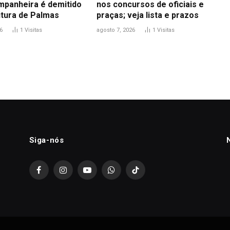
mpanheira é demitido
nos concursos de oficiais e
itura de Palmas
praças; veja lista e prazos
6
1
Visitas
agosto 7, 2026
1
Visitas
Siga-nós
Facebook
Instagram
YouTube
WhatsApp
TikTok