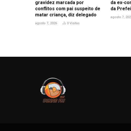
gravidez marcada por
da ex-co
conflitos com pai suspeito de
da Prefe
matar criança, diz delegado
agosto 7, 202
agosto 7, 2026
0
Visitas