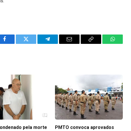
ns.
Facebook
Twitter
Telegram
Email
Copy
WhatsA
Link
ondenado pela morte
PMTO convoca aprovados