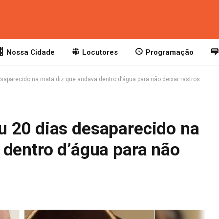
Nossa Cidade
Locutores
Programação
aparecido na mata diz que andava dentro d’água para não deixar rastros
 20 dias desaparecido na
 dentro d’água para não