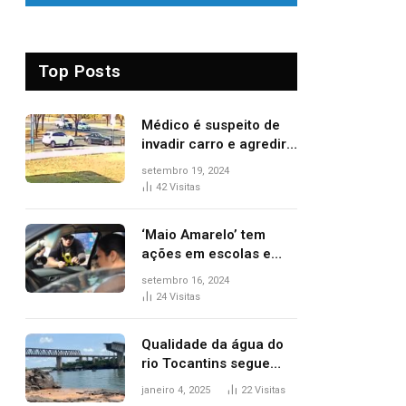
Top Posts
Médico é suspeito de
invadir carro e agredir
delegado aposentado
setembro 19, 2024
durante confusão no
42
Visitas
trânsito
‘Maio Amarelo’ tem
ações em escolas e
ruas para prevenir
setembro 16, 2024
acidentes no trânsito
24
Visitas
no AP
Qualidade da água do
rio Tocantins segue
sem indicar alterações
janeiro 4, 2025
22
Visitas
após desabamento da