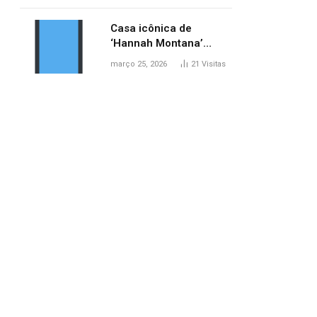
ponte entre MA e TO,
afirma ANA
Casa icônica de
‘Hannah Montana’
poderá ser alugada por
março 25, 2026
21
Visitas
fãs