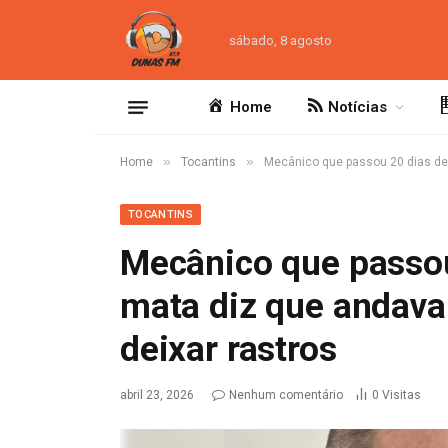
sábado, 8 agosto
Home
Notícias
»
»
Home
Tocantins
Mecânico que passou 20 dias des
TOCANTINS
Mecânico que passou
mata diz que andava
deixar rastros
abril 23, 2026
Nenhum comentário
0
Visitas