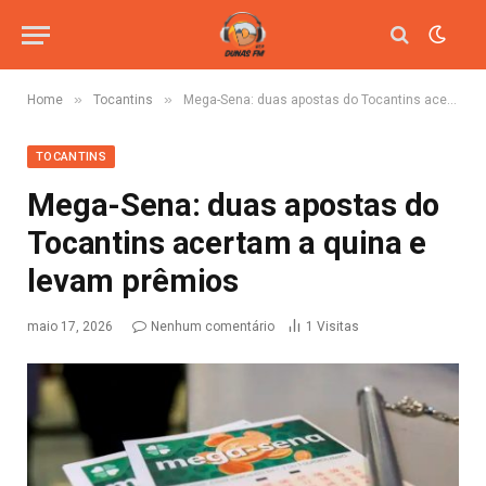
»
»
Home
Tocantins
Mega-Sena: duas apostas do Tocantins acertam a quina e levam prêmios
TOCANTINS
Mega-Sena: duas apostas do
Tocantins acertam a quina e
levam prêmios
maio 17, 2026
Nenhum comentário
1
Visitas