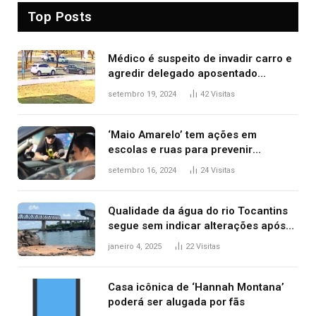
Top Posts
Médico é suspeito de invadir carro e
agredir delegado aposentado
durante confusão no trânsito
setembro 19, 2024
42
Visitas
‘Maio Amarelo’ tem ações em
escolas e ruas para prevenir
acidentes no trânsito no AP
setembro 16, 2024
24
Visitas
Qualidade da água do rio Tocantins
segue sem indicar alterações após
desabamento da ponte entre MA e
janeiro 4, 2025
22
Visitas
TO, afirma ANA
Casa icônica de ‘Hannah Montana’
poderá ser alugada por fãs