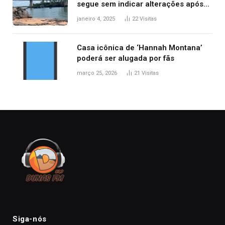
segue sem indicar alterações após
desabamento da ponte entre MA e
janeiro 4, 2025
22
Visitas
TO, afirma ANA
Casa icônica de ‘Hannah Montana’
poderá ser alugada por fãs
março 25, 2026
21
Visitas
Siga-nós