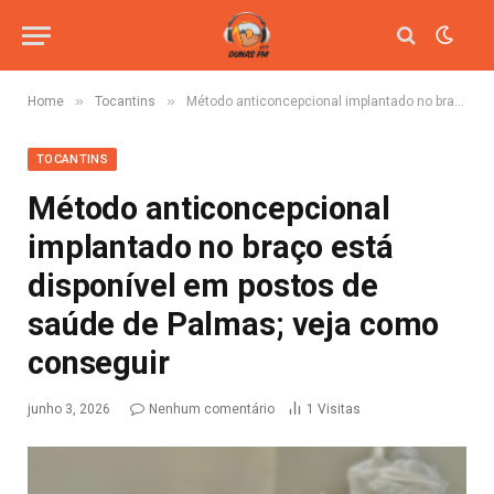
»
»
Home
Tocantins
Método anticoncepcional implantado no braço está disponível em postos de saúde de Palmas; veja como conseguir
TOCANTINS
Método anticoncepcional
implantado no braço está
disponível em postos de
saúde de Palmas; veja como
conseguir
junho 3, 2026
Nenhum comentário
1
Visitas