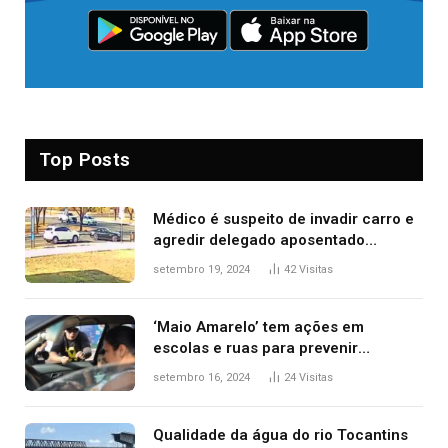
Top Posts
Médico é suspeito de invadir carro e
agredir delegado aposentado
durante confusão no trânsito
setembro 19, 2024
42
Visitas
‘Maio Amarelo’ tem ações em
escolas e ruas para prevenir
acidentes no trânsito no AP
setembro 16, 2024
24
Visitas
Qualidade da água do rio Tocantins