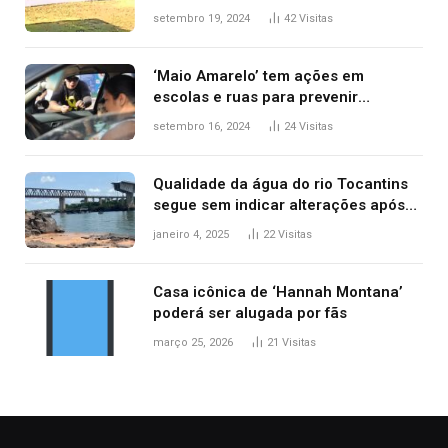
durante confusão no trânsito
setembro 19, 2024
42
Visitas
‘Maio Amarelo’ tem ações em
escolas e ruas para prevenir
acidentes no trânsito no AP
setembro 16, 2024
24
Visitas
Qualidade da água do rio Tocantins
segue sem indicar alterações após
desabamento da ponte entre MA e
janeiro 4, 2025
22
Visitas
TO, afirma ANA
Casa icônica de ‘Hannah Montana’
poderá ser alugada por fãs
março 25, 2026
21
Visitas