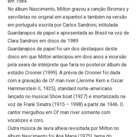
em 1984.
No álbum Nascimento, Milton gravou a canção Biromes y
servilletas no original em espanhol e também na versão
em português escrita por Carlos Sandroni, intitulada
Guardanapos de papel e apresentada ao Brasil na voz de
Clara Sandroni em disco de 1989.
Guardanapos de papel foi um dos destaques deste
disco em que Milton antecipou em dois anos a incursão
pela seara de intérprete que faria no posterior álbum de
estúdio Crooner (1999). A prévia de Crooner foi dada
com a gravação de Ol’ man river (Jerome Kern e Oscar
Hammerstein II, 1925), standard norte-americano
lançado no musical Show boat (1927) e imortalizado na
voz de Frank Sinatra (1915 – 1998) a partir de 1946. O
cantor mergulhou em Ol’ man river somente com
vocalizes e coro.
Outra música de lavra alheia revisitada por Milton no
álbum Nascimento foi Ana Maria (1975), tema do