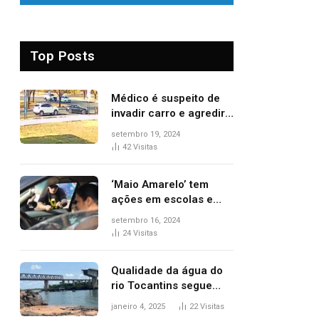
Top Posts
Médico é suspeito de
invadir carro e agredir
delegado aposentado
setembro 19, 2024
durante confusão no
42
Visitas
trânsito
‘Maio Amarelo’ tem
ações em escolas e
ruas para prevenir
setembro 16, 2024
acidentes no trânsito
24
Visitas
no AP
Qualidade da água do
rio Tocantins segue
sem indicar alterações
janeiro 4, 2025
22
Visitas
após desabamento da