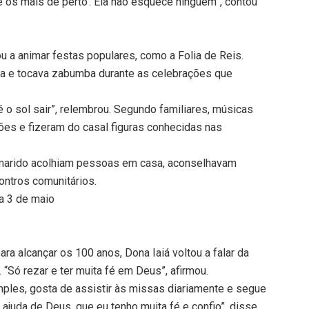
e os mais de perto’. Ela não esquece ninguém”, contou
u a animar festas populares, como a Folia de Reis.
va e tocava zabumba durante as celebrações que
é o sol sair”, relembrou. Segundo familiares, músicas
ões e fizeram do casal figuras conhecidas nas
o marido acolhiam pessoas em casa, aconselhavam
ontros comunitários.
a 3 de maio
ra alcançar os 100 anos, Dona Iaiá voltou a falar da
 “Só rezar e ter muita fé em Deus”, afirmou.
ples, gosta de assistir às missas diariamente e segue
 ajuda de Deus, que eu tenho muita fé e confio”, disse.