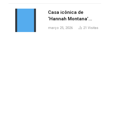
ponte entre MA e TO,
afirma ANA
Casa icônica de
‘Hannah Montana’
poderá ser alugada por
março 25, 2026
21
Visitas
fãs