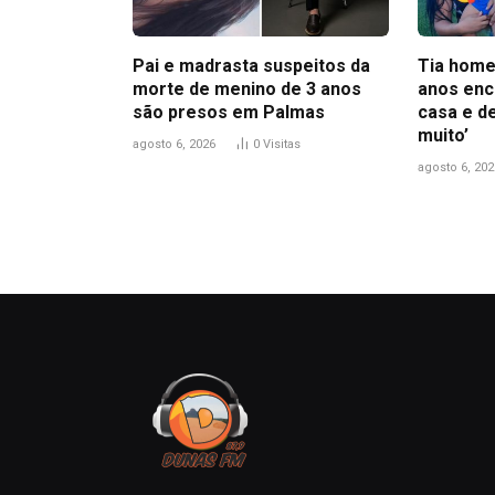
Pai e madrasta suspeitos da
Tia home
morte de menino de 3 anos
anos enc
são presos em Palmas
casa e d
muito’
agosto 6, 2026
0
Visitas
agosto 6, 202