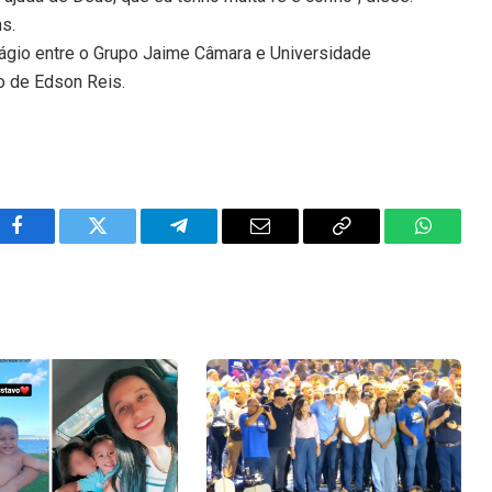
ns.
tágio entre o Grupo Jaime Câmara e Universidade
o de Edson Reis.
Facebook
Twitter
Telegram
Email
Copy
WhatsA
Link