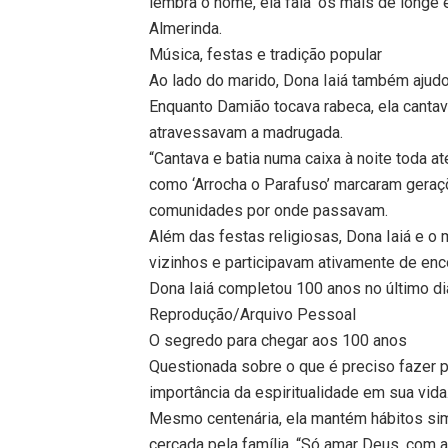
lembra o nome, ela fala ‘os mais de longe 
Almerinda.
Música, festas e tradição popular
Ao lado do marido, Dona Iaiá também ajudo
Enquanto Damião tocava rabeca, ela canta
atravessavam a madrugada.
“Cantava e batia numa caixa à noite toda at
como ‘Arrocha o Parafuso’ marcaram geraç
comunidades por onde passavam.
Além das festas religiosas, Dona Iaiá e 
vizinhos e participavam ativamente de enc
Dona Iaiá completou 100 anos no último di
Reprodução/Arquivo Pessoal
O segredo para chegar aos 100 anos
Questionada sobre o que é preciso fazer pa
importância da espiritualidade em sua vida.
Mesmo centenária, ela mantém hábitos sim
cercada pela família. “Só amar Deus, com a