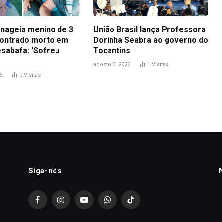
nageia menino de 3
União Brasil lança Professora
ontrado morto em
Dorinha Seabra ao governo do
esabafa: ‘Sofreu
Tocantins
agosto 5, 2026
1
Visitas
6
0
Visitas
Siga-nós
Facebook
Instagram
YouTube
WhatsApp
TikTok