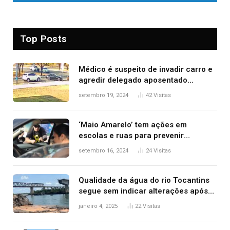
Top Posts
Médico é suspeito de invadir carro e
agredir delegado aposentado
durante confusão no trânsito
setembro 19, 2024
42
Visitas
‘Maio Amarelo’ tem ações em
escolas e ruas para prevenir
acidentes no trânsito no AP
setembro 16, 2024
24
Visitas
Qualidade da água do rio Tocantins
segue sem indicar alterações após
desabamento da ponte entre MA e
janeiro 4, 2025
22
Visitas
TO, afirma ANA