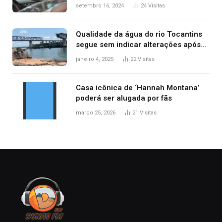
acidentes no trânsito no AP
setembro 16, 2024
24
Visitas
Qualidade da água do rio Tocantins
segue sem indicar alterações após
desabamento da ponte entre MA e
janeiro 4, 2025
22
Visitas
TO, afirma ANA
Casa icônica de ‘Hannah Montana’
poderá ser alugada por fãs
março 25, 2026
21
Visitas