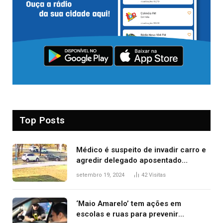
Top Posts
Médico é suspeito de invadir carro e
agredir delegado aposentado
durante confusão no trânsito
setembro 19, 2024
42
Visitas
‘Maio Amarelo’ tem ações em
escolas e ruas para prevenir