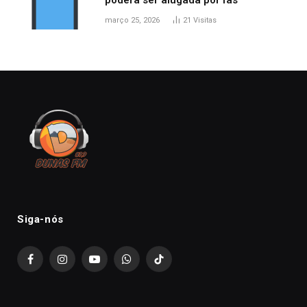
poderá ser alugada por fãs
março 25, 2026
21
Visitas
Siga-nós
Facebook
Instagram
YouTube
WhatsApp
TikTok