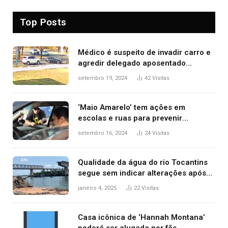
Top Posts
Médico é suspeito de invadir carro e
agredir delegado aposentado
durante confusão no trânsito
setembro 19, 2024
42
Visitas
‘Maio Amarelo’ tem ações em
escolas e ruas para prevenir
acidentes no trânsito no AP
setembro 16, 2024
24
Visitas
Qualidade da água do rio Tocantins
segue sem indicar alterações após
desabamento da ponte entre MA e
janeiro 4, 2025
22
Visitas
TO, afirma ANA
Casa icônica de ‘Hannah Montana’