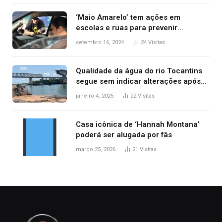
‘Maio Amarelo’ tem ações em
escolas e ruas para prevenir
acidentes no trânsito no AP
setembro 16, 2024
24
Visitas
Qualidade da água do rio Tocantins
segue sem indicar alterações após
desabamento da ponte entre MA e
janeiro 4, 2025
22
Visitas
TO, afirma ANA
Casa icônica de ‘Hannah Montana’
poderá ser alugada por fãs
março 25, 2026
21
Visitas