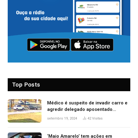
Top Posts
Médico é suspeito de invadir carro e
agredir delegado aposentado
durante confusão no trânsito
setembro 19, 2024
42
Visitas
‘Maio Amarelo’ tem ações em