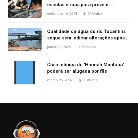
escolas e ruas para prevenir
acidentes no trânsito no AP
setembro 16, 2024
24
Visitas
Qualidade da água do rio Tocantins
segue sem indicar alterações após
desabamento da ponte entre MA e
janeiro 4, 2025
22
Visitas
TO, afirma ANA
Casa icônica de ‘Hannah Montana’
poderá ser alugada por fãs
março 25, 2026
21
Visitas