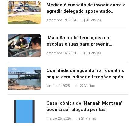
Médico é suspeito de invadir carro e
agredir delegado aposentado
durante confusão no trânsito
setembro 19, 2024
42
Visitas
‘Maio Amarelo’ tem ações em
escolas e ruas para prevenir
acidentes no trânsito no AP
setembro 16, 2024
24
Visitas
Qualidade da água do rio Tocantins
segue sem indicar alterações após
desabamento da ponte entre MA e
janeiro 4, 2025
22
Visitas
TO, afirma ANA
Casa icônica de ‘Hannah Montana’
poderá ser alugada por fãs
março 25, 2026
21
Visitas