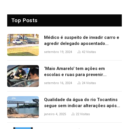
Top Posts
Médico é suspeito de invadir carro e
agredir delegado aposentado
durante confusão no trânsito
setembro 19, 2024
42
Visitas
‘Maio Amarelo’ tem ações em
escolas e ruas para prevenir
acidentes no trânsito no AP
setembro 16, 2024
24
Visitas
Qualidade da água do rio Tocantins
segue sem indicar alterações após
desabamento da ponte entre MA e
janeiro 4, 2025
22
Visitas
TO, afirma ANA