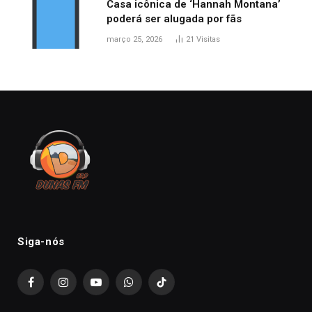
Casa icônica de ‘Hannah Montana’
poderá ser alugada por fãs
março 25, 2026
21
Visitas
Siga-nós
Facebook
Instagram
YouTube
WhatsApp
TikTok