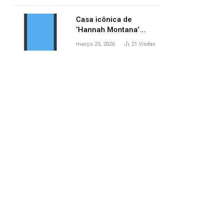
ponte entre MA e TO,
afirma ANA
Casa icônica de
‘Hannah Montana’
poderá ser alugada por
março 25, 2026
21
Visitas
fãs