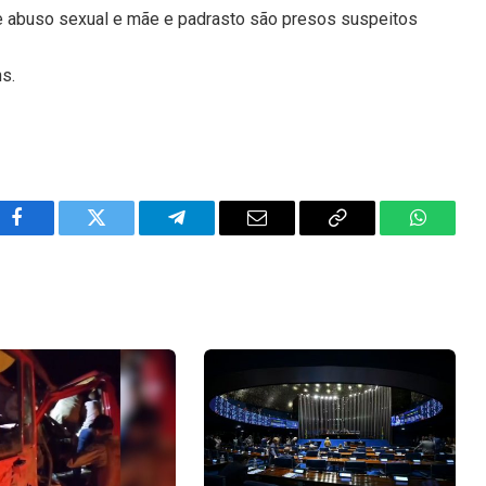
e abuso sexual e mãe e padrasto são presos suspeitos
ns.
Facebook
Twitter
Telegram
Email
Copy
WhatsA
Link