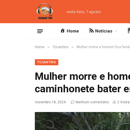
sexta-feira, 7 agosto
Home
Notícias
»
»
Home
Tocantins
Mulher morre e homem fica feri
TOCANTINS
Mulher morre e home
caminhonete bater 
novembro 18, 2024
Nenhum comentário
2
Visita