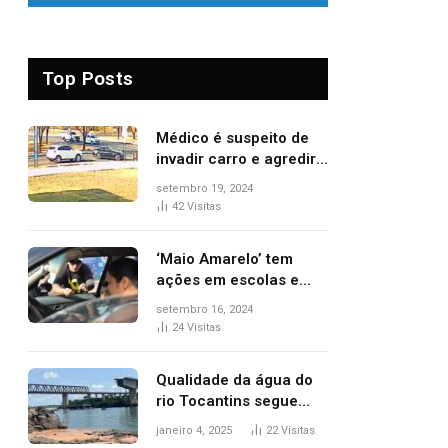
Top Posts
Médico é suspeito de
invadir carro e agredir
delegado aposentado
setembro 19, 2024
durante confusão no
42
Visitas
trânsito
‘Maio Amarelo’ tem
ações em escolas e
ruas para prevenir
setembro 16, 2024
acidentes no trânsito
24
Visitas
no AP
Qualidade da água do
rio Tocantins segue
sem indicar alterações
janeiro 4, 2025
22
Visitas
após desabamento da