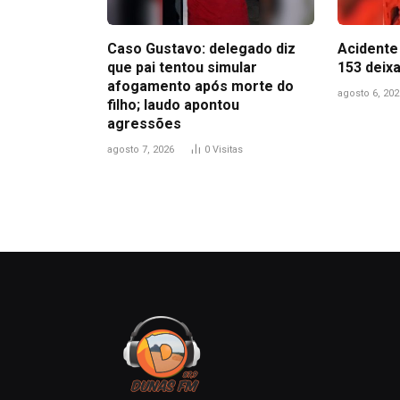
Caso Gustavo: delegado diz
Acidente 
que pai tentou simular
153 deix
afogamento após morte do
agosto 6, 202
filho; laudo apontou
agressões
agosto 7, 2026
0
Visitas