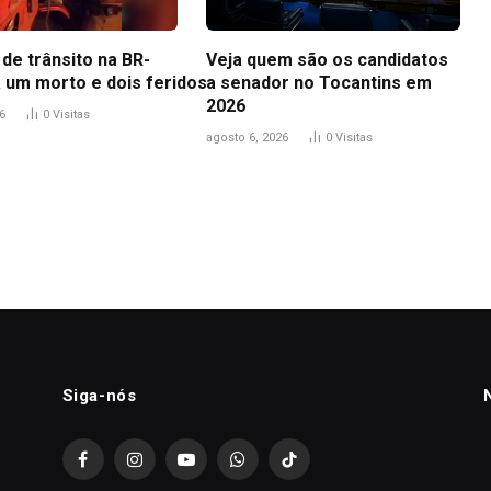
de trânsito na BR-
Veja quem são os candidatos
a um morto e dois feridos
a senador no Tocantins em
2026
6
0
Visitas
agosto 6, 2026
0
Visitas
Siga-nós
Facebook
Instagram
YouTube
WhatsApp
TikTok