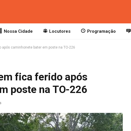
Nossa Cidade
Locutores
Programação
do após caminhonete bater em poste na TO-226
m fica ferido após
em poste na TO-226
s