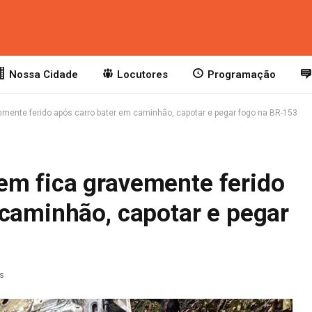
Nossa Cidade
Locutores
Programação
mente ferido após carro bater em caminhão, capotar e pegar fogo na BR-153
m fica gravemente ferido
 caminhão, capotar e pegar
as