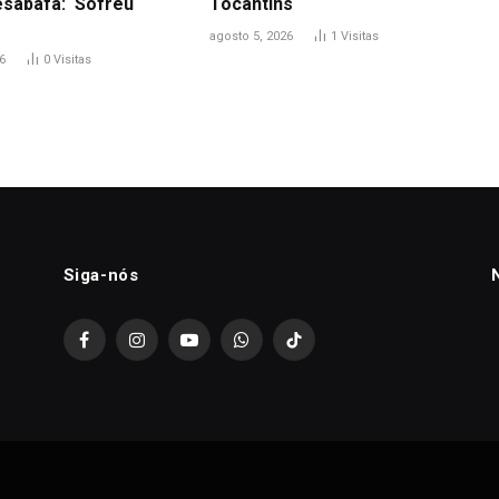
esabafa: ‘Sofreu
Tocantins
agosto 5, 2026
1
Visitas
6
0
Visitas
Siga-nós
Facebook
Instagram
YouTube
WhatsApp
TikTok