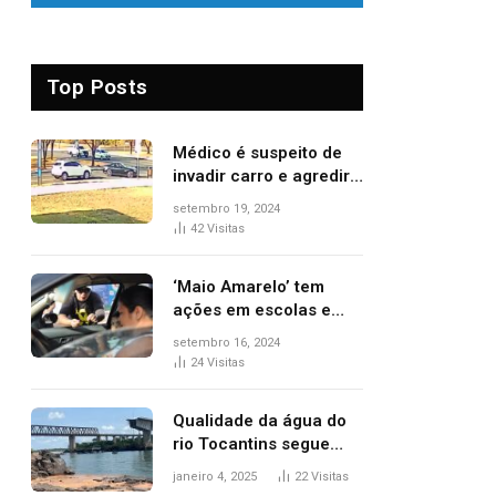
Top Posts
Médico é suspeito de
invadir carro e agredir
delegado aposentado
setembro 19, 2024
durante confusão no
42
Visitas
trânsito
‘Maio Amarelo’ tem
ações em escolas e
ruas para prevenir
setembro 16, 2024
acidentes no trânsito
24
Visitas
no AP
Qualidade da água do
rio Tocantins segue
sem indicar alterações
janeiro 4, 2025
22
Visitas
após desabamento da