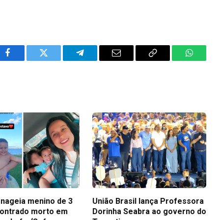
Facebook
Twitter
Telegram
Email
Copy
WhatsA
Link
nageia menino de 3
União Brasil lança Professora
ontrado morto em
Dorinha Seabra ao governo do