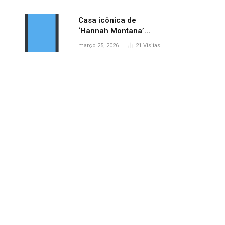
ponte entre MA e TO,
afirma ANA
Casa icônica de
‘Hannah Montana’
poderá ser alugada por
março 25, 2026
21
Visitas
fãs