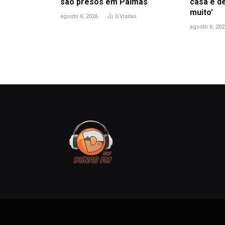
são presos em Palmas
casa e d
muito’
agosto 6, 2026
0
Visitas
agosto 6, 202