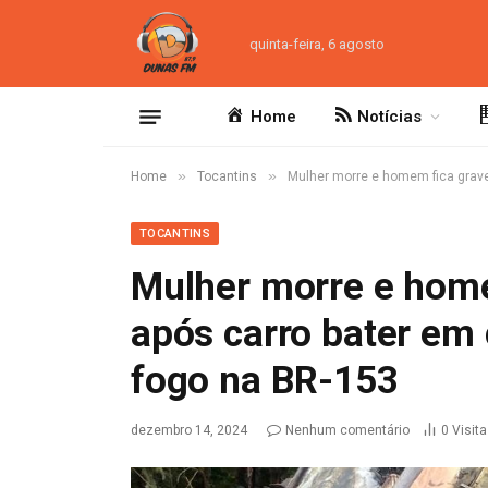
quinta-feira, 6 agosto
Home
Notícias
»
»
Home
Tocantins
Mulher morre e homem fica grave
TOCANTINS
Mulher morre e home
após carro bater em
fogo na BR-153
dezembro 14, 2024
Nenhum comentário
0
Visit