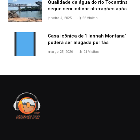
Qualidade da água do rio Tocantins
segue sem indicar alterações após
desabamento da ponte entre MA e
janeiro 4, 2025
22
Visitas
TO, afirma ANA
Casa icônica de ‘Hannah Montana’
poderá ser alugada por fãs
março 25, 2026
21
Visitas