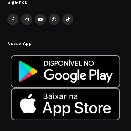
Siga-nós
Facebook
Instagram
YouTube
WhatsApp
TikTok
Nosso App