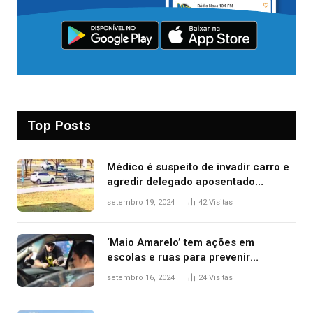
Top Posts
Médico é suspeito de invadir carro e
agredir delegado aposentado
durante confusão no trânsito
setembro 19, 2024
42
Visitas
‘Maio Amarelo’ tem ações em
escolas e ruas para prevenir
acidentes no trânsito no AP
setembro 16, 2024
24
Visitas